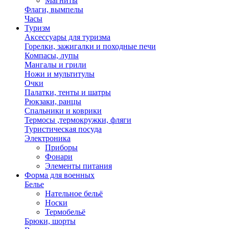
Магниты
Флаги, вымпелы
Часы
Туризм
Аксессуары для туризма
Горелки, зажигалки и походные печи
Компасы, лупы
Мангалы и грили
Ножи и мультитулы
Очки
Палатки, тенты и шатры
Рюкзаки, ранцы
Спальники и коврики
Термосы ,термокружки, фляги
Туристическая посуда
Электроника
Приборы
Фонари
Элементы питания
Форма для военных
Белье
Нательное бельё
Носки
Термобельё
Брюки, шорты