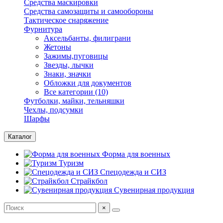
Средства маскировки
Средства самозащиты и самообороны
Тактическое снаряжение
Фурнитура
Аксельбанты, филиграни
Жетоны
Зажимы,пуговицы
Звезды, лычки
Знаки, значки
Обложки для документов
Все категории (10)
Футболки, майки, тельняшки
Чехлы, подсумки
Шарфы
Каталог
Форма для военных
Туризм
Спецодежда и СИЗ
Страйкбол
Сувенирная продукция
×