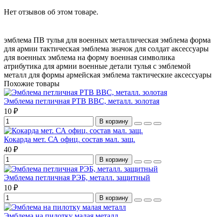
Нет отзывов об этом товаре.
эмблема ПВ
тулья для военных
металлическая эмблема
форма
для армии
тактическая эмблема
значок для солдат
аксессуары
для военных
эмблема на форму
военная символика
атрибутика для армии
военные детали
тулья с эмблемой
металл для формы
армейская эмблема
тактические аксессуары
Похожие товары
Эмблема петличная РТВ ВВС, металл. золотая
10 ₽
В корзину
Кокарда мет. СА офиц. состав мал. защ.
40 ₽
В корзину
Эмблема петличная РЭБ, металл. защитный
10 ₽
В корзину
Эмблема на пилотку малая металл