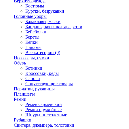
Верхняя одежда
Костюмы
Куртки, безрукавки
Головные уборы
Балаклавы, маски
Банданы, косынки, арафатки
Бейсболки
Береты
Кепки
Панамы
Все категории (9)
Несессеры, сумки
Обувь
Ботинки
Кроссовки, кеды
Сапоги
Сопутствующие товары
Перчатки, рукавицы
Планшеты
Ремни
Ремень армейский
Ремни оружейные
Шнуры пистолетные
Рубашки
Свитера, джемпера, толстовки