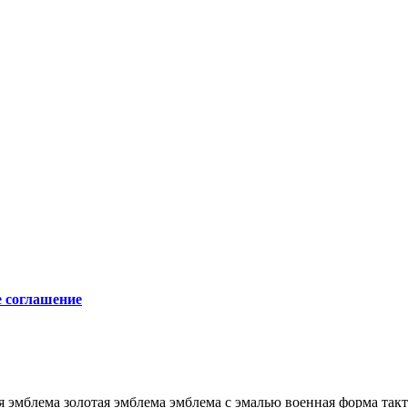
е соглашение
я эмблема
золотая эмблема
эмблема с эмалью
военная форма
так