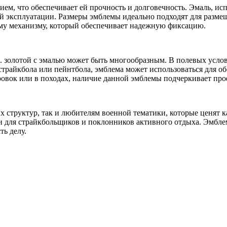
м, что обеспечивает ей прочность и долговечность. Эмаль, исп
й эксплуатации. Размеры эмблемы идеально подходят для размещ
ому механизму, который обеспечивает надежную фиксацию.
 золотой с эмалью может быть многообразным. В полевых услов
райкбола или пейнтбола, эмблема может использоваться для об
овок или в походах, наличие данной эмблемы подчеркивает проф
структур, так и любителям военной тематики, которые ценят к
 для страйкбольщиков и поклонников активного отдыха. Эмблем
ь делу.