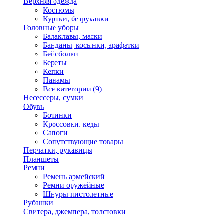
Верхняя одежда
Костюмы
Куртки, безрукавки
Головные уборы
Балаклавы, маски
Банданы, косынки, арафатки
Бейсболки
Береты
Кепки
Панамы
Все категории (9)
Несессеры, сумки
Обувь
Ботинки
Кроссовки, кеды
Сапоги
Сопутствующие товары
Перчатки, рукавицы
Планшеты
Ремни
Ремень армейский
Ремни оружейные
Шнуры пистолетные
Рубашки
Свитера, джемпера, толстовки