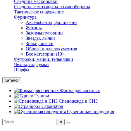
Средства маскировки
Средства самозащиты и самообороны
Тактическое снаряжение
Фурнитура
Аксельбанты, филиграни
Жетоны
Зажимы,пуговицы
Звезды, лычки
Знаки, значки
Обложки для документов
Все категории (10)
Футболки, майки, тельняшки
Чехлы, подсумки
Шарфы
Каталог
Форма для военных
Туризм
Спецодежда и СИЗ
Страйкбол
Сувенирная продукция
×