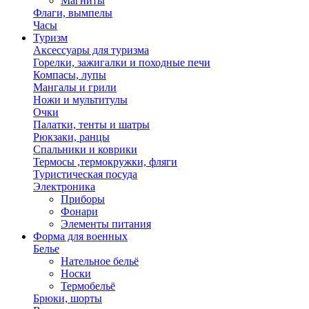
Магниты
Флаги, вымпелы
Часы
Туризм
Аксессуары для туризма
Горелки, зажигалки и походные печи
Компасы, лупы
Мангалы и грили
Ножи и мультитулы
Очки
Палатки, тенты и шатры
Рюкзаки, ранцы
Спальники и коврики
Термосы ,термокружки, фляги
Туристическая посуда
Электроника
Приборы
Фонари
Элементы питания
Форма для военных
Белье
Нательное бельё
Носки
Термобельё
Брюки, шорты