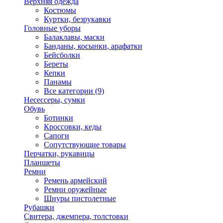
Верхняя одежда
Костюмы
Куртки, безрукавки
Головные уборы
Балаклавы, маски
Банданы, косынки, арафатки
Бейсболки
Береты
Кепки
Панамы
Все категории (9)
Несессеры, сумки
Обувь
Ботинки
Кроссовки, кеды
Сапоги
Сопутствующие товары
Перчатки, рукавицы
Планшеты
Ремни
Ремень армейский
Ремни оружейные
Шнуры пистолетные
Рубашки
Свитера, джемпера, толстовки