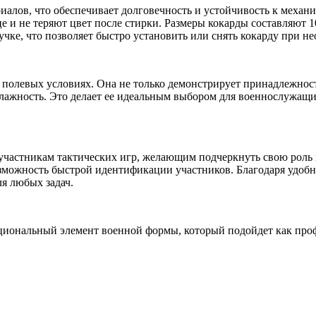
иалов, что обеспечивает долговечность и устойчивость к меха
и не теряют цвет после стирки. Размеры кокарды составляют 10x
чке, что позволяет быстро установить или снять кокарду при н
 полевых условиях. Она не только демонстрирует принадлежнос
лажность. Это делает ее идеальным выбором для военнослужащи
и участникам тактических игр, желающим подчеркнуть свою роль
озможность быстрой идентификации участников. Благодаря удоб
я любых задач.
иональный элемент военной формы, который подойдет как проф