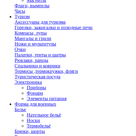
Магниты
Флаги, вымпелы
Часы
Туризм
Аксессуары для туризма
Горелки, зажигалки и походные печи
Компасы, лупы
Мангалы и грили
Ножи и мультитулы
Очки
Палатки, тенты и шатры
Рюкзаки, ранцы
Спальники и коврики
Термосы ,термокружки, фляги
Туристическая посуда
Электроника
Приборы
Фонари
Элементы питания
Форма для военных
Белье
Нательное бельё
Носки
Термобельё
Брюки, шорты