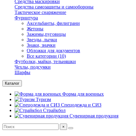
Средства маскировки
Средства самозащиты и самообороны
Тактическое снаряжение
Фурнитура
Аксельбанты, филиграни
Жетоны
Зажимы,пуговицы
Звезды, лычки
Знаки, значки
Обложки для документов
Все категории (10)
Футболки, майки, тельняшки
Чехлы, подсумки
Шарфы
Каталог
Форма для военных
Туризм
Спецодежда и СИЗ
Страйкбол
Сувенирная продукция
×