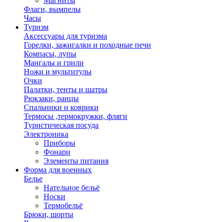
Магниты
Флаги, вымпелы
Часы
Туризм
Аксессуары для туризма
Горелки, зажигалки и походные печи
Компасы, лупы
Мангалы и грили
Ножи и мультитулы
Очки
Палатки, тенты и шатры
Рюкзаки, ранцы
Спальники и коврики
Термосы ,термокружки, фляги
Туристическая посуда
Электроника
Приборы
Фонари
Элементы питания
Форма для военных
Белье
Нательное бельё
Носки
Термобельё
Брюки, шорты