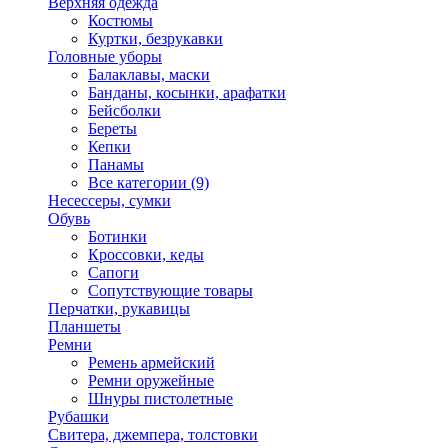
Верхняя одежда
Костюмы
Куртки, безрукавки
Головные уборы
Балаклавы, маски
Банданы, косынки, арафатки
Бейсболки
Береты
Кепки
Панамы
Все категории (9)
Несессеры, сумки
Обувь
Ботинки
Кроссовки, кеды
Сапоги
Сопутствующие товары
Перчатки, рукавицы
Планшеты
Ремни
Ремень армейский
Ремни оружейные
Шнуры пистолетные
Рубашки
Свитера, джемпера, толстовки