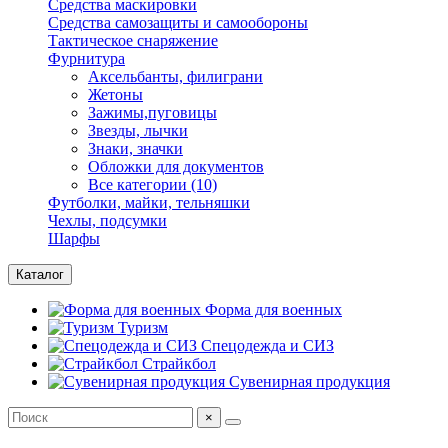
Средства маскировки
Средства самозащиты и самообороны
Тактическое снаряжение
Фурнитура
Аксельбанты, филиграни
Жетоны
Зажимы,пуговицы
Звезды, лычки
Знаки, значки
Обложки для документов
Все категории (10)
Футболки, майки, тельняшки
Чехлы, подсумки
Шарфы
Каталог
Форма для военных
Туризм
Спецодежда и СИЗ
Страйкбол
Сувенирная продукция
×