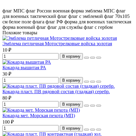
флаг МПС
флаг России
военная форма
эмблема МПС
флаг
для военных
тактический флаг
флаг с эмблемой
флаг 70х105
см
белое поле флага
флаг РФ
форма для военных
тактическая
форма
военный флаг
флаг для службы
флаг с гербом
Похожие товары
Эмблема петличная Мотострелковые войска золотая
10 ₽
В корзину
Кокарда вышитая РА
30 ₽
В корзину
Кокарда пласт. ПВ рядовой состав (гладкая) серебр.
80 ₽
В корзину
Кокарда мет. Морская пехота (МП)
100 ₽
В корзину