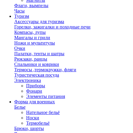
Магниты
Флаги, вымпелы
Часы
Туризм
Аксессуары для туризма
Горелки, зажигалки и походные печи
Компасы, лупы
Мангалы и грили
Ножи и мультитулы
Очки
Палатки, тенты и шатры
Рюкзаки, ранцы
Спальники и коврики
Термосы ,термокружки, фляги
Туристическая посуда
Электроника
Приборы
Фонари
Элементы питания
Форма для военных
Белье
Нательное бельё
Носки
Термобельё
Брюки, шорты