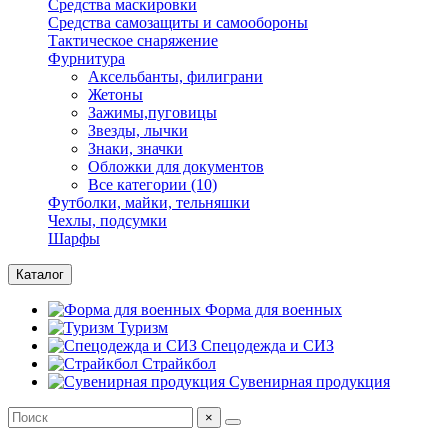
Средства маскировки
Средства самозащиты и самообороны
Тактическое снаряжение
Фурнитура
Аксельбанты, филиграни
Жетоны
Зажимы,пуговицы
Звезды, лычки
Знаки, значки
Обложки для документов
Все категории (10)
Футболки, майки, тельняшки
Чехлы, подсумки
Шарфы
Каталог
Форма для военных
Туризм
Спецодежда и СИЗ
Страйкбол
Сувенирная продукция
×