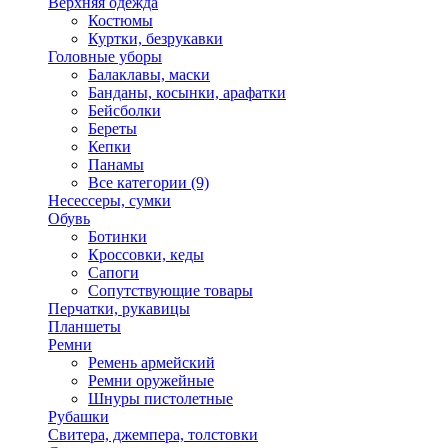
Верхняя одежда
Костюмы
Куртки, безрукавки
Головные уборы
Балаклавы, маски
Банданы, косынки, арафатки
Бейсболки
Береты
Кепки
Панамы
Все категории (9)
Несессеры, сумки
Обувь
Ботинки
Кроссовки, кеды
Сапоги
Сопутствующие товары
Перчатки, рукавицы
Планшеты
Ремни
Ремень армейский
Ремни оружейные
Шнуры пистолетные
Рубашки
Свитера, джемпера, толстовки