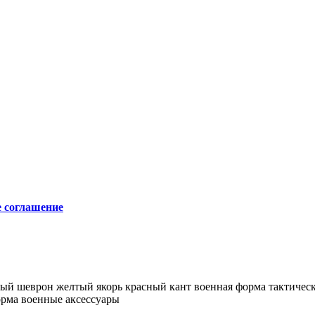
е соглашение
вый шеврон
желтый якорь
красный кант
военная форма
тактичес
орма
военные аксессуары