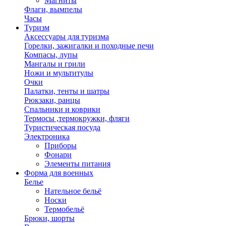
Магниты
Флаги, вымпелы
Часы
Туризм
Аксессуары для туризма
Горелки, зажигалки и походные печи
Компасы, лупы
Мангалы и грили
Ножи и мультитулы
Очки
Палатки, тенты и шатры
Рюкзаки, ранцы
Спальники и коврики
Термосы ,термокружки, фляги
Туристическая посуда
Электроника
Приборы
Фонари
Элементы питания
Форма для военных
Белье
Нательное бельё
Носки
Термобельё
Брюки, шорты