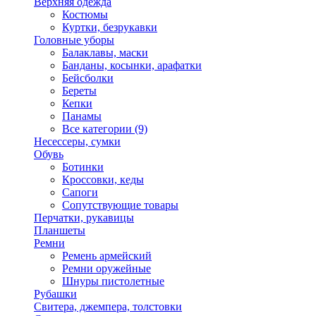
Верхняя одежда
Костюмы
Куртки, безрукавки
Головные уборы
Балаклавы, маски
Банданы, косынки, арафатки
Бейсболки
Береты
Кепки
Панамы
Все категории (9)
Несессеры, сумки
Обувь
Ботинки
Кроссовки, кеды
Сапоги
Сопутствующие товары
Перчатки, рукавицы
Планшеты
Ремни
Ремень армейский
Ремни оружейные
Шнуры пистолетные
Рубашки
Свитера, джемпера, толстовки