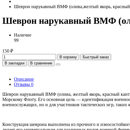
Шеврон нарукавный ВМФ (олива,желтый якорь, красный
Шеврон нарукавный ВМФ (оли
Наличие
99
150 ₽
В корзину
Быстрый заказ
В закладки
В сравнение
Описание
Отзывы
0
Шеврон нарукавный ВМФ (олива, желтый якорь, красный кант)
Морскому Флоту. Его основная цель — идентификация военнослу
военнослужащих, но и для участников тактических игр, таких к
Конструкция шеврона выполнена из прочного и износостойкого
делает его универсальным для различных видов военной формы