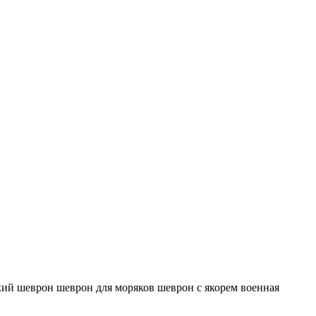
кий шеврон
шеврон для моряков
шеврон с якорем
военная