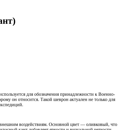
ант)
спользуется для обозначения принадлежности к Военно-
рому он относится. Такой шеврон актуален не только для
экспедиций.
к внешним воздействиям. Основной цвет — оливковый, что
расный кант добавляет яркости и визуальной четкости.