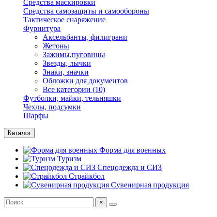
Средства маскировки
Средства самозащиты и самообороны
Тактическое снаряжение
Фурнитура
Аксельбанты, филиграни
Жетоны
Зажимы,пуговицы
Звезды, лычки
Знаки, значки
Обложки для документов
Все категории (10)
Футболки, майки, тельняшки
Чехлы, подсумки
Шарфы
Каталог
Форма для военных
Туризм
Спецодежда и СИЗ
Страйкбол
Сувенирная продукция
×