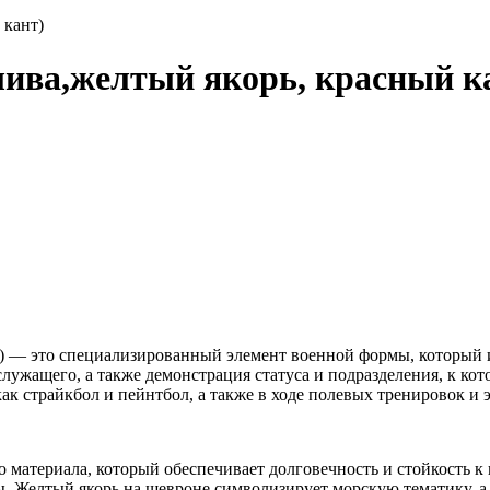
 кант)
ва,желтый якорь, красный к
 — это специализированный элемент военной формы, который и
жащего, а также демонстрация статуса и подразделения, к кото
ак страйкбол и пейнтбол, а также в ходе полевых тренировок и 
 материала, который обеспечивает долговечность и стойкость 
. Желтый якорь на шевроне символизирует морскую тематику, а к