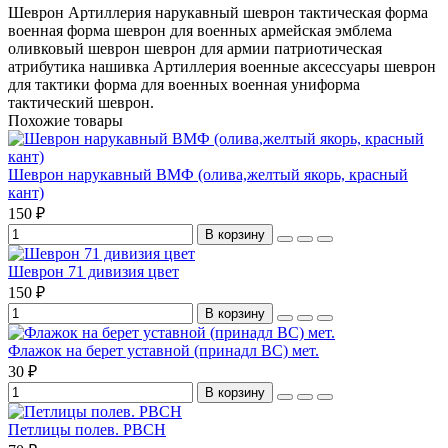
Шеврон Артиллерия
нарукавный шеврон
тактическая форма
военная форма
шеврон для военных
армейская эмблема
оливковый шеврон
шеврон для армии
патриотическая
атрибутика
нашивка Артиллерия
военные аксессуары
шеврон
для тактики
форма для военных
военная униформа
тактический шеврон.
Похожие товары
Шеврон нарукавный ВМФ (олива,желтый якорь, красный
кант)
150 ₽
В корзину
Шеврон 71 дивизия цвет
150 ₽
В корзину
Флажок на берет уставной (принадл ВС) мет.
30 ₽
В корзину
Петлицы полев. РВСН