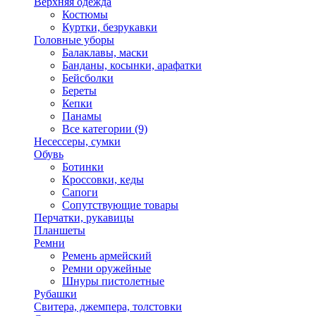
Верхняя одежда
Костюмы
Куртки, безрукавки
Головные уборы
Балаклавы, маски
Банданы, косынки, арафатки
Бейсболки
Береты
Кепки
Панамы
Все категории (9)
Несессеры, сумки
Обувь
Ботинки
Кроссовки, кеды
Сапоги
Сопутствующие товары
Перчатки, рукавицы
Планшеты
Ремни
Ремень армейский
Ремни оружейные
Шнуры пистолетные
Рубашки
Свитера, джемпера, толстовки