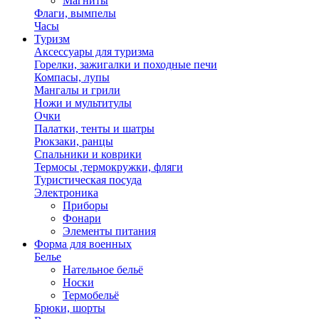
Магниты
Флаги, вымпелы
Часы
Туризм
Аксессуары для туризма
Горелки, зажигалки и походные печи
Компасы, лупы
Мангалы и грили
Ножи и мультитулы
Очки
Палатки, тенты и шатры
Рюкзаки, ранцы
Спальники и коврики
Термосы ,термокружки, фляги
Туристическая посуда
Электроника
Приборы
Фонари
Элементы питания
Форма для военных
Белье
Нательное бельё
Носки
Термобельё
Брюки, шорты