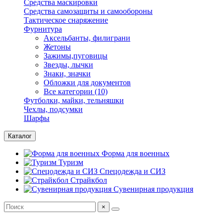
Средства маскировки
Средства самозащиты и самообороны
Тактическое снаряжение
Фурнитура
Аксельбанты, филиграни
Жетоны
Зажимы,пуговицы
Звезды, лычки
Знаки, значки
Обложки для документов
Все категории (10)
Футболки, майки, тельняшки
Чехлы, подсумки
Шарфы
Каталог
Форма для военных
Туризм
Спецодежда и СИЗ
Страйкбол
Сувенирная продукция
×