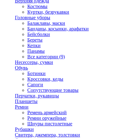
Верхняя одежда
Костюмы
Куртки, безрукавки
Головные уборы
Балаклавы, маски
Банданы, косынки, арафатки
Бейсболки
Береты
Кепки
Панамы
Все категории (9)
Несессеры, сумки
Обувь
Ботинки
Кроссовки, кеды
Сапоги
Сопутствующие товары
Перчатки, рукавицы
Планшеты
Ремни
Ремень армейский
Ремни оружейные
Шнуры пистолетные
Рубашки
Свитера, джемпера, толстовки