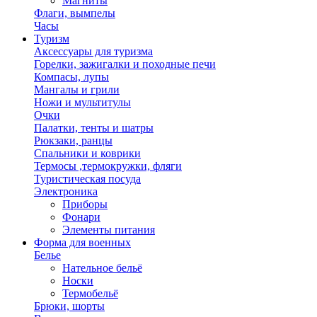
Магниты
Флаги, вымпелы
Часы
Туризм
Аксессуары для туризма
Горелки, зажигалки и походные печи
Компасы, лупы
Мангалы и грили
Ножи и мультитулы
Очки
Палатки, тенты и шатры
Рюкзаки, ранцы
Спальники и коврики
Термосы ,термокружки, фляги
Туристическая посуда
Электроника
Приборы
Фонари
Элементы питания
Форма для военных
Белье
Нательное бельё
Носки
Термобельё
Брюки, шорты