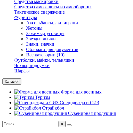
Средства маскировки
Средства самозащиты и самообороны
Тактическое снаряжение
Фурнитура
Аксельбанты, филиграни
Жетоны
Зажимы,пуговицы
Звезды, лычки
Знаки, значки
Обложки для документов
Все категории (10)
Футболки, майки, тельняшки
Чехлы, подсумки
Шарфы
Каталог
Форма для военных
Туризм
Спецодежда и СИЗ
Страйкбол
Сувенирная продукция
×