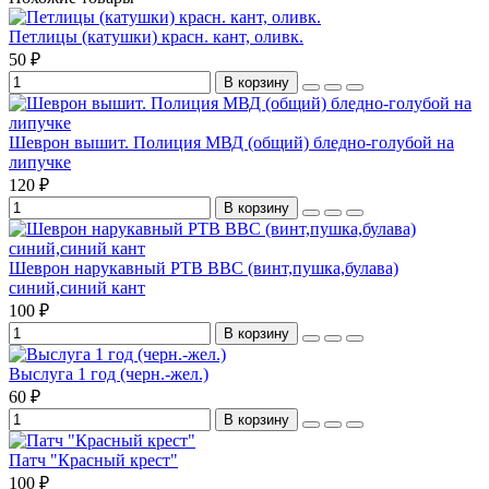
Петлицы (катушки) красн. кант, оливк.
50 ₽
В корзину
Шеврон вышит. Полиция МВД (общий) бледно-голубой на
липучке
120 ₽
В корзину
Шеврон нарукавный РТВ ВВС (винт,пушка,булава)
синий,синий кант
100 ₽
В корзину
Выслуга 1 год (черн.-жел.)
60 ₽
В корзину
Патч "Красный крест"
100 ₽