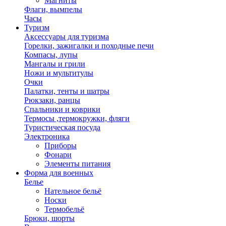
Магниты
Флаги, вымпелы
Часы
Туризм
Аксессуары для туризма
Горелки, зажигалки и походные печи
Компасы, лупы
Мангалы и грили
Ножи и мультитулы
Очки
Палатки, тенты и шатры
Рюкзаки, ранцы
Спальники и коврики
Термосы ,термокружки, фляги
Туристическая посуда
Электроника
Приборы
Фонари
Элементы питания
Форма для военных
Белье
Нательное бельё
Носки
Термобельё
Брюки, шорты