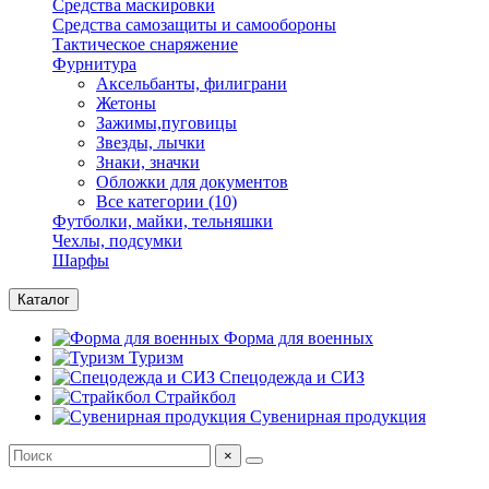
Средства маскировки
Средства самозащиты и самообороны
Тактическое снаряжение
Фурнитура
Аксельбанты, филиграни
Жетоны
Зажимы,пуговицы
Звезды, лычки
Знаки, значки
Обложки для документов
Все категории (10)
Футболки, майки, тельняшки
Чехлы, подсумки
Шарфы
Каталог
Форма для военных
Туризм
Спецодежда и СИЗ
Страйкбол
Сувенирная продукция
×