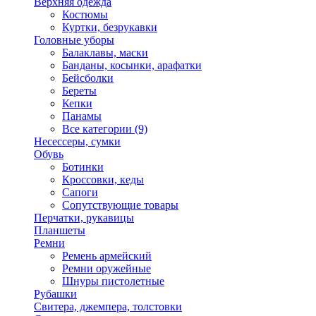
Верхняя одежда
Костюмы
Куртки, безрукавки
Головные уборы
Балаклавы, маски
Банданы, косынки, арафатки
Бейсболки
Береты
Кепки
Панамы
Все категории (9)
Несессеры, сумки
Обувь
Ботинки
Кроссовки, кеды
Сапоги
Сопутствующие товары
Перчатки, рукавицы
Планшеты
Ремни
Ремень армейский
Ремни оружейные
Шнуры пистолетные
Рубашки
Свитера, джемпера, толстовки