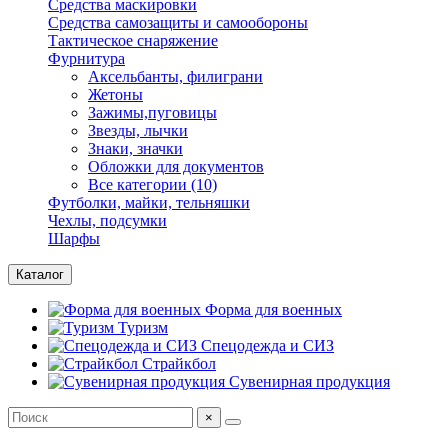
Средства маскировки
Средства самозащиты и самообороны
Тактическое снаряжение
Фурнитура
Аксельбанты, филиграни
Жетоны
Зажимы,пуговицы
Звезды, лычки
Знаки, значки
Обложки для документов
Все категории (10)
Футболки, майки, тельняшки
Чехлы, подсумки
Шарфы
Каталог
Форма для военных
Туризм
Спецодежда и СИЗ
Страйкбол
Сувенирная продукция
×