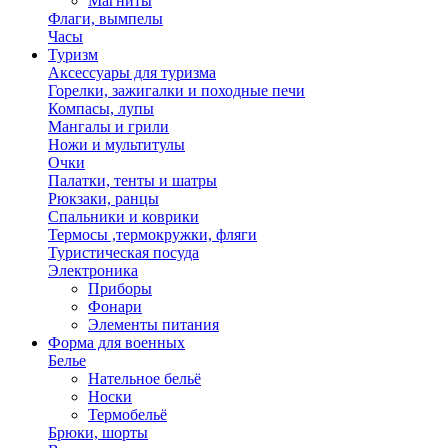
Магниты
Флаги, вымпелы
Часы
Туризм
Аксессуары для туризма
Горелки, зажигалки и походные печи
Компасы, лупы
Мангалы и грили
Ножи и мультитулы
Очки
Палатки, тенты и шатры
Рюкзаки, ранцы
Спальники и коврики
Термосы ,термокружки, фляги
Туристическая посуда
Электроника
Приборы
Фонари
Элементы питания
Форма для военных
Белье
Нательное бельё
Носки
Термобельё
Брюки, шорты