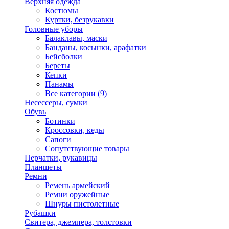
Верхняя одежда
Костюмы
Куртки, безрукавки
Головные уборы
Балаклавы, маски
Банданы, косынки, арафатки
Бейсболки
Береты
Кепки
Панамы
Все категории (9)
Несессеры, сумки
Обувь
Ботинки
Кроссовки, кеды
Сапоги
Сопутствующие товары
Перчатки, рукавицы
Планшеты
Ремни
Ремень армейский
Ремни оружейные
Шнуры пистолетные
Рубашки
Свитера, джемпера, толстовки