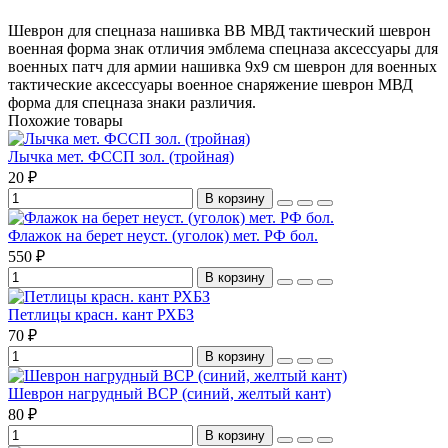
Шеврон для спецназа
нашивка ВВ МВД
тактический шеврон
военная форма
знак отличия
эмблема спецназа
аксессуары для
военных
патч для армии
нашивка 9x9 см
шеврон для военных
тактические аксессуары
военное снаряжение
шеврон МВД
форма для спецназа
знаки различия.
Похожие товары
Лычка мет. ФССП зол. (тройная)
20 ₽
В корзину
Флажок на берет неуст. (уголок) мет. РФ бол.
550 ₽
В корзину
Петлицы красн. кант РХБЗ
70 ₽
В корзину
Шеврон нагрудный ВСР (синий, желтый кант)
80 ₽
В корзину