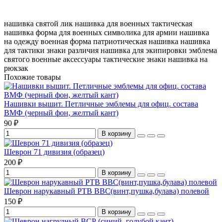
нашивка святой лик
нашивка для военных
тактическая
нашивка
форма для военных
символика для армии
нашивка
на одежду
военная форма
патриотическая нашивка
нашивка
для тактики
знаки различия
нашивка для экипировки
эмблема
святого
военные аксессуары
тактические знаки
нашивка на
рюкзак
Похожие товары
Нашивки вышит. Петличные эмблемы для офиц. состава
ВМФ (черный фон, желтый кант)
90 ₽
В корзину
Шеврон 71 дивизия (образец)
200 ₽
В корзину
Шеврон нарукавный РТВ ВВС(винт,пушка,булава) полевой
150 ₽
В корзину