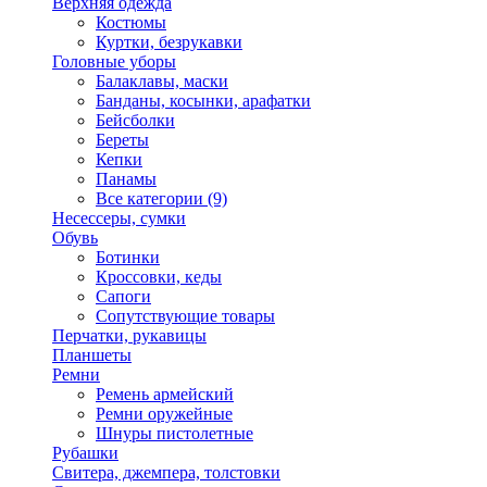
Верхняя одежда
Костюмы
Куртки, безрукавки
Головные уборы
Балаклавы, маски
Банданы, косынки, арафатки
Бейсболки
Береты
Кепки
Панамы
Все категории (9)
Несессеры, сумки
Обувь
Ботинки
Кроссовки, кеды
Сапоги
Сопутствующие товары
Перчатки, рукавицы
Планшеты
Ремни
Ремень армейский
Ремни оружейные
Шнуры пистолетные
Рубашки
Свитера, джемпера, толстовки