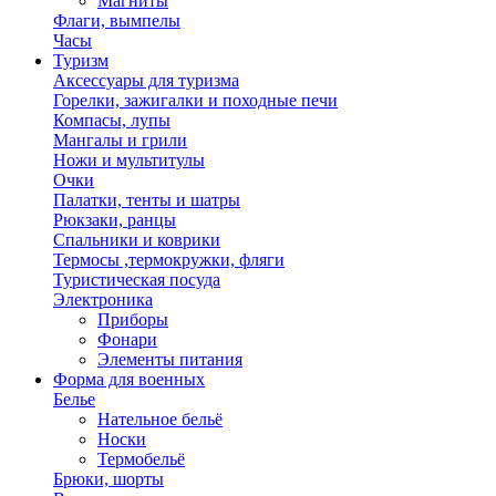
Магниты
Флаги, вымпелы
Часы
Туризм
Аксессуары для туризма
Горелки, зажигалки и походные печи
Компасы, лупы
Мангалы и грили
Ножи и мультитулы
Очки
Палатки, тенты и шатры
Рюкзаки, ранцы
Спальники и коврики
Термосы ,термокружки, фляги
Туристическая посуда
Электроника
Приборы
Фонари
Элементы питания
Форма для военных
Белье
Нательное бельё
Носки
Термобельё
Брюки, шорты