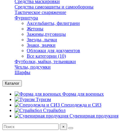
Средства маскировки
Средства самозащиты и самообороны
Тактическое снаряжение
Фурнитура
Аксельбанты, филиграни
Жетоны
Зажимы,пуговицы
Звезды, лычки
Знаки, значки
Обложки для документов
Все категории (10)
Футболки, майки, тельняшки
Чехлы, подсумки
Шарфы
Каталог
Форма для военных
Туризм
Спецодежда и СИЗ
Страйкбол
Сувенирная продукция
×