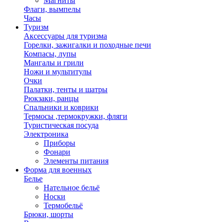
Магниты
Флаги, вымпелы
Часы
Туризм
Аксессуары для туризма
Горелки, зажигалки и походные печи
Компасы, лупы
Мангалы и грили
Ножи и мультитулы
Очки
Палатки, тенты и шатры
Рюкзаки, ранцы
Спальники и коврики
Термосы ,термокружки, фляги
Туристическая посуда
Электроника
Приборы
Фонари
Элементы питания
Форма для военных
Белье
Нательное бельё
Носки
Термобельё
Брюки, шорты