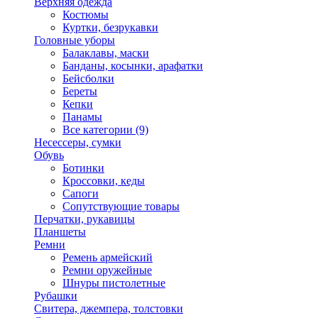
Верхняя одежда
Костюмы
Куртки, безрукавки
Головные уборы
Балаклавы, маски
Банданы, косынки, арафатки
Бейсболки
Береты
Кепки
Панамы
Все категории (9)
Несессеры, сумки
Обувь
Ботинки
Кроссовки, кеды
Сапоги
Сопутствующие товары
Перчатки, рукавицы
Планшеты
Ремни
Ремень армейский
Ремни оружейные
Шнуры пистолетные
Рубашки
Свитера, джемпера, толстовки