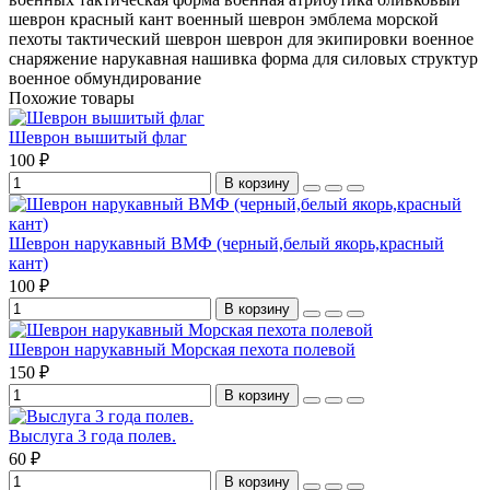
шеврон
красный кант
военный шеврон
эмблема морской
пехоты
тактический шеврон
шеврон для экипировки
военное
снаряжение
нарукавная нашивка
форма для силовых структур
военное обмундирование
Похожие товары
Шеврон вышитый флаг
100 ₽
В корзину
Шеврон нарукавный ВМФ (черный,белый якорь,красный
кант)
100 ₽
В корзину
Шеврон нарукавный Морская пехота полевой
150 ₽
В корзину
Выслуга 3 года полев.
60 ₽
В корзину