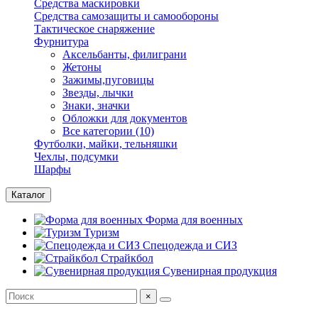
Средства маскировки
Средства самозащиты и самообороны
Тактическое снаряжение
Фурнитура
Аксельбанты, филиграни
Жетоны
Зажимы,пуговицы
Звезды, лычки
Знаки, значки
Обложки для документов
Все категории (10)
Футболки, майки, тельняшки
Чехлы, подсумки
Шарфы
Каталог
Форма для военных
Туризм
Спецодежда и СИЗ
Страйкбол
Сувенирная продукция
×