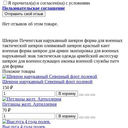
Я прочитал(а) и согласен(на) с условиями
Пользовательское соглашение
Отправить свой отзыв
Нет отзывов об этом товаре.
Шеврон Печенгская
нарукавный шеврон
форма для военных
тактический шеврон
оливковый шеврон
красный кант
военная форма
шеврон для армии
экипировка для военных
нарукавный знак
тактическая одежда
армейский аксессуар
шеврон для военнослужащих
иконка военной службы
патч
для формы
Похожие товары
Шеврон нарукавный Северный флот полевой
150 ₽
В корзину
Петлицы желт. Артиллерия
70 ₽
В корзину
Выслуга 4 года полев.