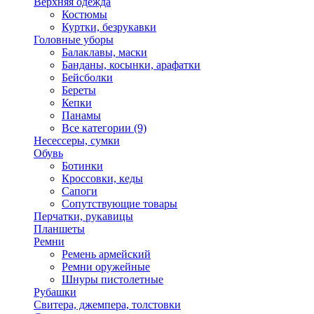
Верхняя одежда
Костюмы
Куртки, безрукавки
Головные уборы
Балаклавы, маски
Банданы, косынки, арафатки
Бейсболки
Береты
Кепки
Панамы
Все категории (9)
Несессеры, сумки
Обувь
Ботинки
Кроссовки, кеды
Сапоги
Сопутствующие товары
Перчатки, рукавицы
Планшеты
Ремни
Ремень армейский
Ремни оружейные
Шнуры пистолетные
Рубашки
Свитера, джемпера, толстовки