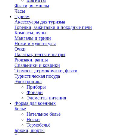
Магниты
Флаги, вымпелы
Часы
Туризм
Аксессуары для туризма
Горелки, зажигалки и походные печи
Компасы, лупы
Мангалы и грили
Ножи и мультитулы
Очки
Палатки, тенты и шатры
Рюкзаки, ранцы
Спальники и коврики
Термосы ,термокружки, фляги
Туристическая посуда
Электроника
Приборы
Фонари
Элементы питания
Форма для военных
Белье
Нательное бельё
Носки
Термобельё
Брюки, шорты