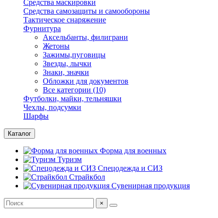
Средства маскировки
Средства самозащиты и самообороны
Тактическое снаряжение
Фурнитура
Аксельбанты, филиграни
Жетоны
Зажимы,пуговицы
Звезды, лычки
Знаки, значки
Обложки для документов
Все категории (10)
Футболки, майки, тельняшки
Чехлы, подсумки
Шарфы
Каталог
Форма для военных
Туризм
Спецодежда и СИЗ
Страйкбол
Сувенирная продукция
×