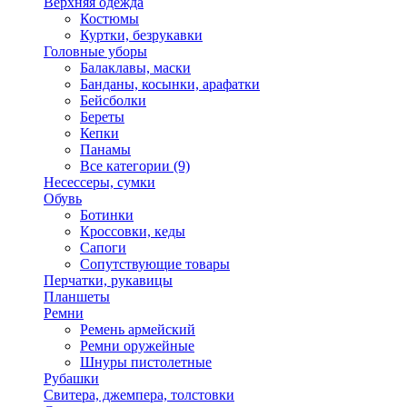
Верхняя одежда
Костюмы
Куртки, безрукавки
Головные уборы
Балаклавы, маски
Банданы, косынки, арафатки
Бейсболки
Береты
Кепки
Панамы
Все категории (9)
Несессеры, сумки
Обувь
Ботинки
Кроссовки, кеды
Сапоги
Сопутствующие товары
Перчатки, рукавицы
Планшеты
Ремни
Ремень армейский
Ремни оружейные
Шнуры пистолетные
Рубашки
Свитера, джемпера, толстовки