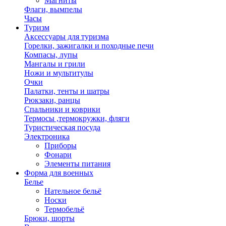
Магниты
Флаги, вымпелы
Часы
Туризм
Аксессуары для туризма
Горелки, зажигалки и походные печи
Компасы, лупы
Мангалы и грили
Ножи и мультитулы
Очки
Палатки, тенты и шатры
Рюкзаки, ранцы
Спальники и коврики
Термосы ,термокружки, фляги
Туристическая посуда
Электроника
Приборы
Фонари
Элементы питания
Форма для военных
Белье
Нательное бельё
Носки
Термобельё
Брюки, шорты