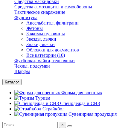
Средства маскировки
Средства самозащиты и самообороны
Тактическое снаряжение
Фурнитура
Аксельбанты, филиграни
Жетоны
Зажимы,пуговицы
Звезды, лычки
Знаки, значки
Обложки для документов
Все категории (10)
Футболки, майки, тельняшки
Чехлы, подсумки
Шарфы
Каталог
Форма для военных
Туризм
Спецодежда и СИЗ
Страйкбол
Сувенирная продукция
×