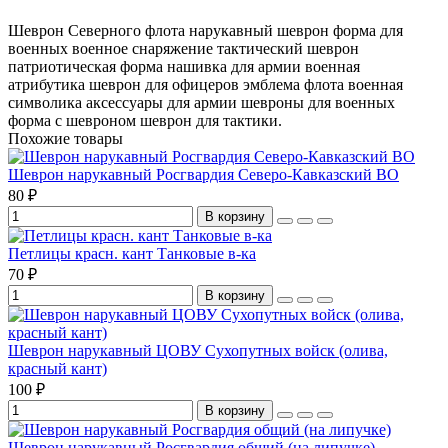
Шеврон Северного флота
нарукавный шеврон
форма для
военных
военное снаряжение
тактический шеврон
патриотическая форма
нашивка для армии
военная
атрибутика
шеврон для офицеров
эмблема флота
военная
символика
аксессуары для армии
шевроны для военных
форма с шевроном
шеврон для тактики.
Похожие товары
Шеврон нарукавный Росгвардия Северо-Кавказский ВО
80 ₽
В корзину
Петлицы красн. кант Танковые в-ка
70 ₽
В корзину
Шеврон нарукавный ЦОВУ Сухопутных войск (олива,
красный кант)
100 ₽
В корзину
Шеврон нарукавный Росгвардия общий (на липучке)