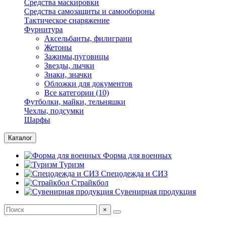
Средства маскировки
Средства самозащиты и самообороны
Тактическое снаряжение
Фурнитура
Аксельбанты, филиграни
Жетоны
Зажимы,пуговицы
Звезды, лычки
Знаки, значки
Обложки для документов
Все категории (10)
Футболки, майки, тельняшки
Чехлы, подсумки
Шарфы
Каталог
Форма для военных
Туризм
Спецодежда и СИЗ
Страйкбол
Сувенирная продукция
×