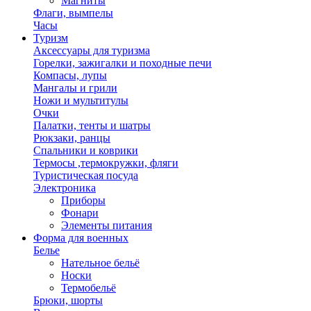
Магниты
Флаги, вымпелы
Часы
Туризм
Аксессуары для туризма
Горелки, зажигалки и походные печи
Компасы, лупы
Мангалы и грили
Ножи и мультитулы
Очки
Палатки, тенты и шатры
Рюкзаки, ранцы
Спальники и коврики
Термосы ,термокружки, фляги
Туристическая посуда
Электроника
Приборы
Фонари
Элементы питания
Форма для военных
Белье
Нательное бельё
Носки
Термобельё
Брюки, шорты