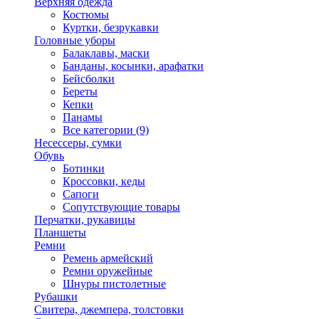
Верхняя одежда
Костюмы
Куртки, безрукавки
Головные уборы
Балаклавы, маски
Банданы, косынки, арафатки
Бейсболки
Береты
Кепки
Панамы
Все категории (9)
Несессеры, сумки
Обувь
Ботинки
Кроссовки, кеды
Сапоги
Сопутствующие товары
Перчатки, рукавицы
Планшеты
Ремни
Ремень армейский
Ремни оружейные
Шнуры пистолетные
Рубашки
Свитера, джемпера, толстовки