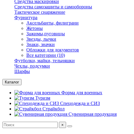
Средства маскировки
Средства самозащиты и самообороны
Тактическое снаряжение
Фурнитура
Аксельбанты, филиграни
Жетоны
Зажимы,пуговицы
Звезды, лычки
Знаки, значки
Обложки для документов
Все категории (10)
Футболки, майки, тельняшки
Чехлы, подсумки
Шарфы
Каталог
Форма для военных
Туризм
Спецодежда и СИЗ
Страйкбол
Сувенирная продукция
×