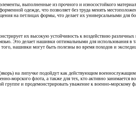
лементы, выполненные из прочного и износостойкого материала
форменной одежде, что позволяет без труда менять местоположе
ещения на петлицах формы, что делает их универсальными для 
онстрирует их высокую устойчивость к воздействию различных 
рязью. Это делает нашивки оптимальными для использования в та
 того, нашивки могут быть полезны во время походов и экспед
якорь) на липучке подойдут как действующим военнослужащим,
енно-морского флота, а также для тех, кто активно занимается 
 группе и продемонстрировать уважение к военно-морскому фл