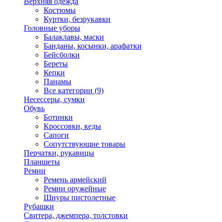
Верхняя одежда
Костюмы
Куртки, безрукавки
Головные уборы
Балаклавы, маски
Банданы, косынки, арафатки
Бейсболки
Береты
Кепки
Панамы
Все категории (9)
Несессеры, сумки
Обувь
Ботинки
Кроссовки, кеды
Сапоги
Сопутствующие товары
Перчатки, рукавицы
Планшеты
Ремни
Ремень армейский
Ремни оружейные
Шнуры пистолетные
Рубашки
Свитера, джемпера, толстовки