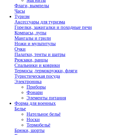
Магниты
Флаги, вымпелы
Часы
Туризм
Аксессуары для туризма
Горелки, зажигалки и походные печи
Компасы, лупы
Мангалы и грили
Ножи и мультитулы
Очки
Палатки, тенты и шатры
Рюкзаки, ранцы
Спальники и коврики
Термосы ,термокружки, фляги
Туристическая посуда
Электроника
Приборы
Фонари
Элементы питания
Форма для военных
Белье
Нательное бельё
Носки
Термобельё
Брюки, шорты