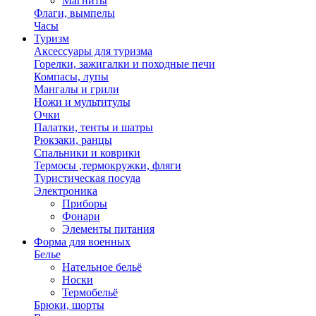
Магниты
Флаги, вымпелы
Часы
Туризм
Аксессуары для туризма
Горелки, зажигалки и походные печи
Компасы, лупы
Мангалы и грили
Ножи и мультитулы
Очки
Палатки, тенты и шатры
Рюкзаки, ранцы
Спальники и коврики
Термосы ,термокружки, фляги
Туристическая посуда
Электроника
Приборы
Фонари
Элементы питания
Форма для военных
Белье
Нательное бельё
Носки
Термобельё
Брюки, шорты