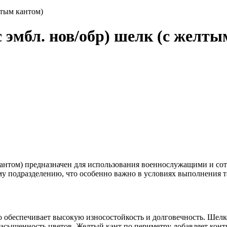
лтым кантом)
 эмбл. нов/обр) шелк (с желты
 кантом) предназначен для использования военнослужащими и с
му подразделению, что особенно важно в условиях выполнения т
о обеспечивает высокую износостойкость и долговечность. Шелк
насыщенность цветов. Желтый кант по периметру добавляет конт