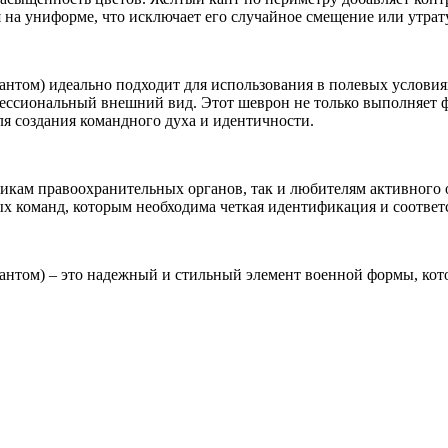
на униформе, что исключает его случайное смещение или утрату
кантом) идеально подходит для использования в полевых услови
офессиональный внешний вид. Этот шеврон не только выполняет 
я создания командного духа и идентичности.
икам правоохранительных органов, так и любителям активного 
ых команд, которым необходима четкая идентификация и соотве
кантом) – это надежный и стильный элемент военной формы, кот