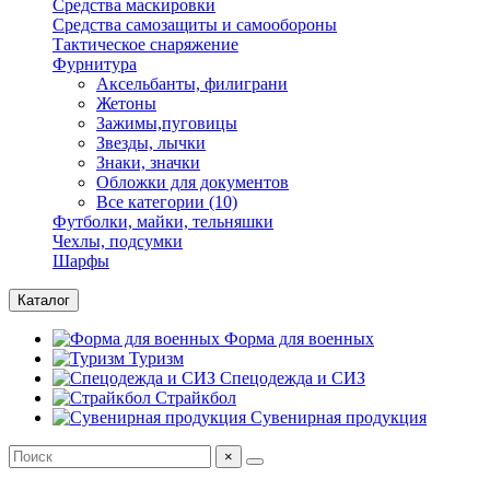
Средства маскировки
Средства самозащиты и самообороны
Тактическое снаряжение
Фурнитура
Аксельбанты, филиграни
Жетоны
Зажимы,пуговицы
Звезды, лычки
Знаки, значки
Обложки для документов
Все категории (10)
Футболки, майки, тельняшки
Чехлы, подсумки
Шарфы
Каталог
Форма для военных
Туризм
Спецодежда и СИЗ
Страйкбол
Сувенирная продукция
×