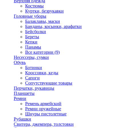
Верхняя одежда
Костюмы
Куртки, безрукавки
Головные уборы
Балаклавы, маски
Банданы, косынки, арафатки
Бейсболки
Береты
Кепки
Панамы
Все категории (9)
Несессеры, сумки
Обувь
Ботинки
Кроссовки, кеды
Сапоги
Сопутствующие товары
Перчатки, рукавицы
Планшеты
Ремни
Ремень армейский
Ремни оружейные
Шнуры пистолетные
Рубашки
Свитера, джемпера, толстовки