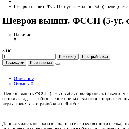
Шеврон вышит. ФССП (5-уг. с эмбл. нов/обр) шелк (с же
Шеврон вышит. ФССП (5-уг. с
Наличие
5
80 ₽
В корзину
Быстрый заказ
В закладки
В сравнение
Описание
Отзывы
0
Шеврон вышит. ФССП (5-уг. с эмбл. нов/обр) шелк (с желтым
основная задача – обозначение принадлежности к определенно
играх, таких как страйкбол и пейнтбол.
Данная модель шеврона выполнена из качественного шелка, чт
механическим повреждениям, а также обеспечивает яркость и 