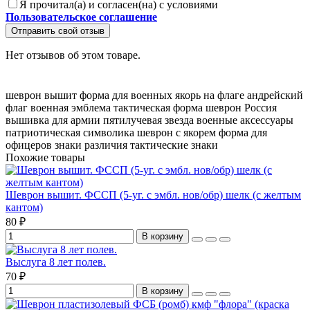
Я прочитал(а) и согласен(на) с условиями
Пользовательское соглашение
Отправить свой отзыв
Нет отзывов об этом товаре.
шеврон вышит
форма для военных
якорь на флаге
андрейский
флаг
военная эмблема
тактическая форма
шеврон Россия
вышивка для армии
пятилучевая звезда
военные аксессуары
патриотическая символика
шеврон с якорем
форма для
офицеров
знаки различия
тактические знаки
Похожие товары
Шеврон вышит. ФССП (5-уг. с эмбл. нов/обр) шелк (с желтым
кантом)
80 ₽
В корзину
Выслуга 8 лет полев.
70 ₽
В корзину