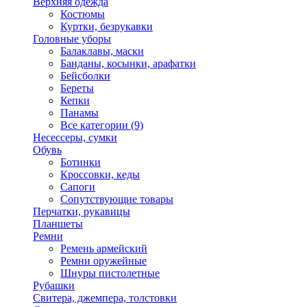
Верхняя одежда
Костюмы
Куртки, безрукавки
Головные уборы
Балаклавы, маски
Банданы, косынки, арафатки
Бейсболки
Береты
Кепки
Панамы
Все категории (9)
Несессеры, сумки
Обувь
Ботинки
Кроссовки, кеды
Сапоги
Сопутствующие товары
Перчатки, рукавицы
Планшеты
Ремни
Ремень армейский
Ремни оружейные
Шнуры пистолетные
Рубашки
Свитера, джемпера, толстовки