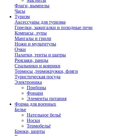
Магниты
Флаги, вымпелы
Часы
Туризм
Аксессуары для туризма
Горелки, зажигалки и походные печи
Компасы, лупы
Мангалы и грили
Ножи и мультитулы
Очки
Палатки, тенты и шатры
Рюкзаки, ранцы
Спальники и коврики
Термосы ,термокружки, фляги
Туристическая посуда
Электроника
Приборы
Фонари
Элементы питания
Форма для военных
Белье
Нательное бельё
Носки
Термобельё
Брюки, шорты