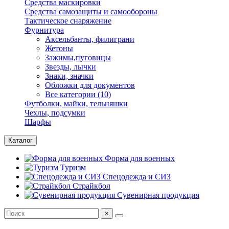
Средства маскировки
Средства самозащиты и самообороны
Тактическое снаряжение
Фурнитура
Аксельбанты, филиграни
Жетоны
Зажимы,пуговицы
Звезды, лычки
Знаки, значки
Обложки для документов
Все категории (10)
Футболки, майки, тельняшки
Чехлы, подсумки
Шарфы
Каталог
Форма для военных
Туризм
Спецодежда и СИЗ
Страйкбол
Сувенирная продукция
×