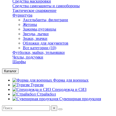
Средства маскировки
Средства самозащиты и самообороны
Тактическое снаряжение
Фурнитура
Аксельбанты, филиграни
Жетоны
Зажимы,пуговицы
Звезды, лычки
Знаки, значки
Обложки для документов
Все категории (10)
Футболки, майки, тельняшки
Чехлы, подсумки
Шарфы
Каталог
Форма для военных
Туризм
Спецодежда и СИЗ
Страйкбол
Сувенирная продукция
×