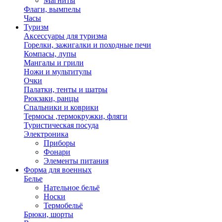
Магниты
Флаги, вымпелы
Часы
Туризм
Аксессуары для туризма
Горелки, зажигалки и походные печи
Компасы, лупы
Мангалы и грили
Ножи и мультитулы
Очки
Палатки, тенты и шатры
Рюкзаки, ранцы
Спальники и коврики
Термосы ,термокружки, фляги
Туристическая посуда
Электроника
Приборы
Фонари
Элементы питания
Форма для военных
Белье
Нательное бельё
Носки
Термобельё
Брюки, шорты