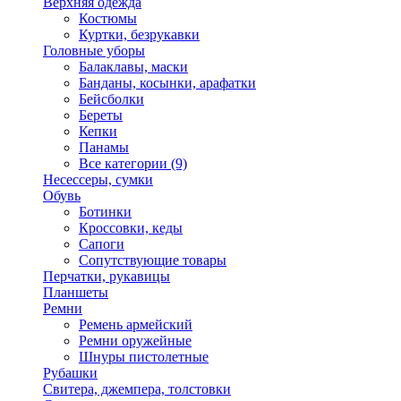
Верхняя одежда
Костюмы
Куртки, безрукавки
Головные уборы
Балаклавы, маски
Банданы, косынки, арафатки
Бейсболки
Береты
Кепки
Панамы
Все категории (9)
Несессеры, сумки
Обувь
Ботинки
Кроссовки, кеды
Сапоги
Сопутствующие товары
Перчатки, рукавицы
Планшеты
Ремни
Ремень армейский
Ремни оружейные
Шнуры пистолетные
Рубашки
Свитера, джемпера, толстовки