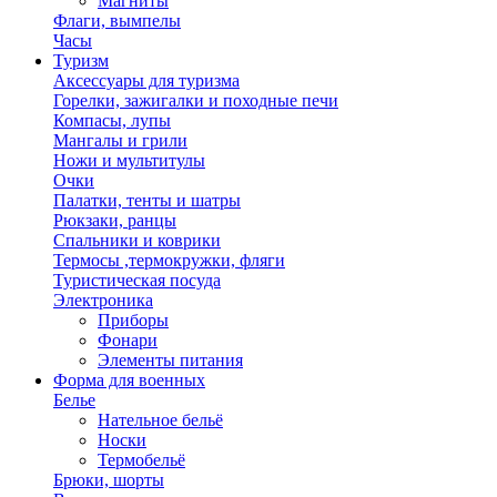
Магниты
Флаги, вымпелы
Часы
Туризм
Аксессуары для туризма
Горелки, зажигалки и походные печи
Компасы, лупы
Мангалы и грили
Ножи и мультитулы
Очки
Палатки, тенты и шатры
Рюкзаки, ранцы
Спальники и коврики
Термосы ,термокружки, фляги
Туристическая посуда
Электроника
Приборы
Фонари
Элементы питания
Форма для военных
Белье
Нательное бельё
Носки
Термобельё
Брюки, шорты