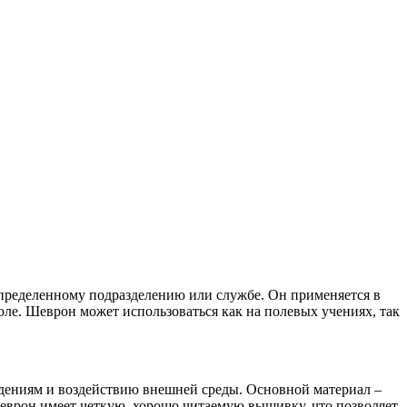
пределенному подразделению или службе. Он применяется в
оле. Шеврон может использоваться как на полевых учениях, так
дениям и воздействию внешней среды. Основной материал –
Шеврон имеет четкую, хорошо читаемую вышивку, что позволяет