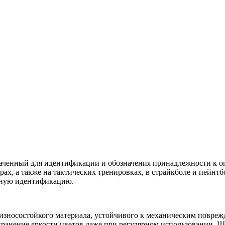
аченный для идентификации и обозначения принадлежности к о
ах, а также на тактических тренировках, в страйкболе и пейнтб
льную идентификацию.
зносостойкого материала, устойчивого к механическим повреж
хранение яркости цветов даже при регулярном использовании. 