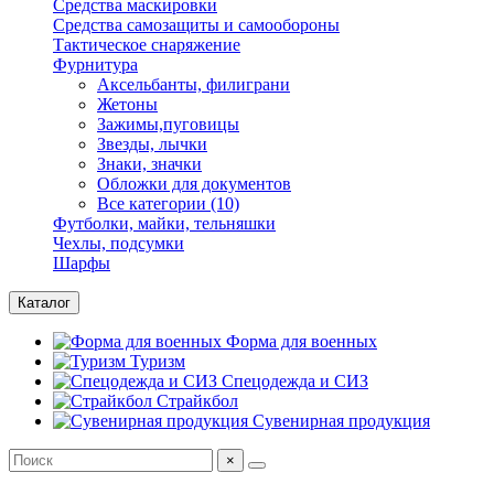
Средства маскировки
Средства самозащиты и самообороны
Тактическое снаряжение
Фурнитура
Аксельбанты, филиграни
Жетоны
Зажимы,пуговицы
Звезды, лычки
Знаки, значки
Обложки для документов
Все категории (10)
Футболки, майки, тельняшки
Чехлы, подсумки
Шарфы
Каталог
Форма для военных
Туризм
Спецодежда и СИЗ
Страйкбол
Сувенирная продукция
×