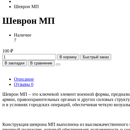
Шеврон МП
Шеврон МП
Наличие
7
100 ₽
В корзину
Быстрый заказ
В закладки
В сравнение
Описание
Отзывы
0
Шеврон МП – это ключевой элемент военной формы, предназн
армии, правоохранительных органах и других силовых структур
и в условиях городских операций, обеспечивая четкую визуа
Конструкция шеврона МП выполнена из высококачественного и
прочный полиэстер, который обеспечивает долговечность и со