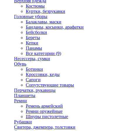
Верхняя одежда
Костюмы
Куртки, безрукавки
Головные уборы
Балаклавы, маски
Банданы, косынки, арафатки
Бейсболки
Береты
Кепки
Панамы
Все категории (9)
Несессеры, сумки
Обувь
Ботинки
Кроссовки, кеды
Сапоги
Сопутствующие товары
Перчатки, рукавицы
Планшеты
Ремни
Ремень армейский
Ремни оружейные
Шнуры пистолетные
Рубашки
Свитера, джемпера, толстовки