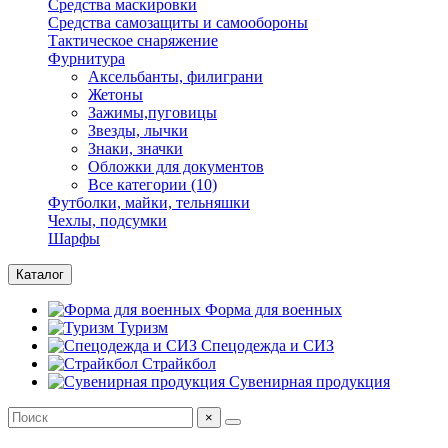
Средства маскировки
Средства самозащиты и самообороны
Тактическое снаряжение
Фурнитура
Аксельбанты, филиграни
Жетоны
Зажимы,пуговицы
Звезды, лычки
Знаки, значки
Обложки для документов
Все категории (10)
Футболки, майки, тельняшки
Чехлы, подсумки
Шарфы
Каталог
Форма для военных
Туризм
Спецодежда и СИЗ
Страйкбол
Сувенирная продукция
×