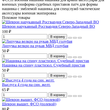
военных
униформа судебных приставов
патч для формы
нашивка с эмблемой
нашивка для спецслужб
тактические
аксессуары
военная экипировка
Похожие товары
Шеврон нарукавный Росгвардия Северо-Западный ВО
100 ₽
В корзину
Липучка велкро на рукав МВД голубая
50 ₽
В корзину
Нашивка на спину пластизол. Судебный пристав
50 ₽
В корзину
Выслуга 4 года на син. желт.
65 ₽
В корзину
Шеврон вышит. ФСО (полевой)
80 ₽