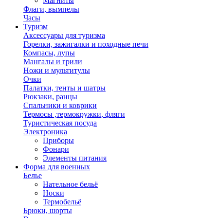
Магниты
Флаги, вымпелы
Часы
Туризм
Аксессуары для туризма
Горелки, зажигалки и походные печи
Компасы, лупы
Мангалы и грили
Ножи и мультитулы
Очки
Палатки, тенты и шатры
Рюкзаки, ранцы
Спальники и коврики
Термосы ,термокружки, фляги
Туристическая посуда
Электроника
Приборы
Фонари
Элементы питания
Форма для военных
Белье
Нательное бельё
Носки
Термобельё
Брюки, шорты