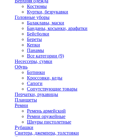
Верхняя одежда
Костюмы
Куртки, безрукавки
Головные уборы
Балаклавы, маски
Банданы, косынки, арафатки
Бейсболки
Береты
Кепки
Панамы
Все категории (9)
Несессеры, сумки
Обувь
Ботинки
Кроссовки, кеды
Сапоги
Сопутствующие товары
Перчатки, рукавицы
Планшеты
Ремни
Ремень армейский
Ремни оружейные
Шнуры пистолетные
Рубашки
Свитера, джемпера, толстовки