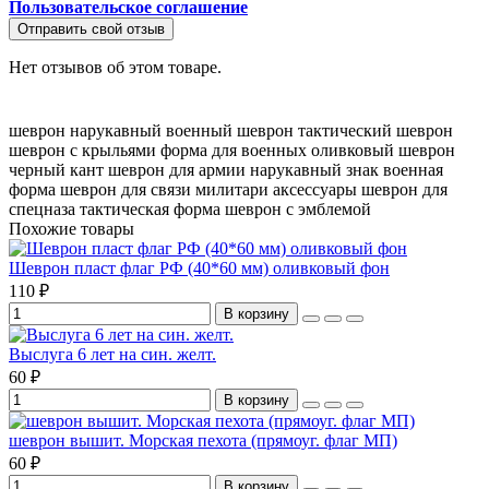
Пользовательское соглашение
Отправить свой отзыв
Нет отзывов об этом товаре.
шеврон нарукавный
военный шеврон
тактический шеврон
шеврон с крыльями
форма для военных
оливковый шеврон
черный кант
шеврон для армии
нарукавный знак
военная
форма
шеврон для связи
милитари аксессуары
шеврон для
спецназа
тактическая форма
шеврон с эмблемой
Похожие товары
Шеврон пласт флаг РФ (40*60 мм) оливковый фон
110 ₽
В корзину
Выслуга 6 лет на син. желт.
60 ₽
В корзину
шеврон вышит. Морская пехота (прямоуг. флаг МП)
60 ₽
В корзину