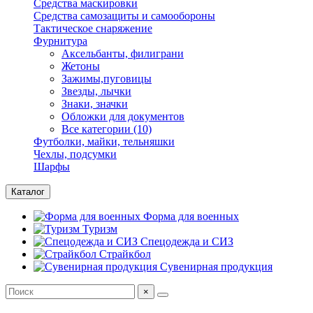
Средства маскировки
Средства самозащиты и самообороны
Тактическое снаряжение
Фурнитура
Аксельбанты, филиграни
Жетоны
Зажимы,пуговицы
Звезды, лычки
Знаки, значки
Обложки для документов
Все категории (10)
Футболки, майки, тельняшки
Чехлы, подсумки
Шарфы
Каталог
Форма для военных
Туризм
Спецодежда и СИЗ
Страйкбол
Сувенирная продукция
×