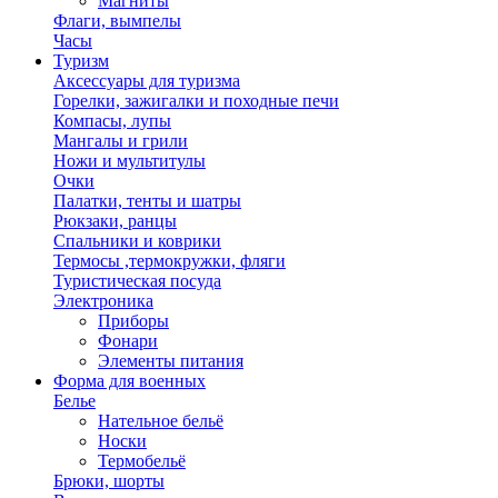
Магниты
Флаги, вымпелы
Часы
Туризм
Аксессуары для туризма
Горелки, зажигалки и походные печи
Компасы, лупы
Мангалы и грили
Ножи и мультитулы
Очки
Палатки, тенты и шатры
Рюкзаки, ранцы
Спальники и коврики
Термосы ,термокружки, фляги
Туристическая посуда
Электроника
Приборы
Фонари
Элементы питания
Форма для военных
Белье
Нательное бельё
Носки
Термобельё
Брюки, шорты