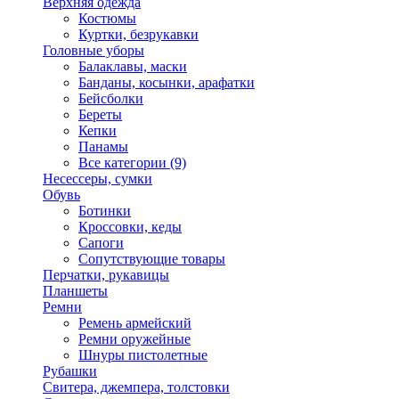
Верхняя одежда
Костюмы
Куртки, безрукавки
Головные уборы
Балаклавы, маски
Банданы, косынки, арафатки
Бейсболки
Береты
Кепки
Панамы
Все категории (9)
Несессеры, сумки
Обувь
Ботинки
Кроссовки, кеды
Сапоги
Сопутствующие товары
Перчатки, рукавицы
Планшеты
Ремни
Ремень армейский
Ремни оружейные
Шнуры пистолетные
Рубашки
Свитера, джемпера, толстовки