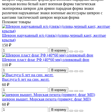
морская волна
белый кант
военная форма
тактическая
экипировка
шеврон для армии
парадная форма
знаки
различия
нарукавные знаки
военные аксессуары
шеврон с
кантами
тактический шеврон
морская форма
Похожие товары
Шеврон нарукавный н/о (связь) (олива,черный кант, желтые
крылья)
150 ₽
В корзину
Шеврон пласт флаг РФ (40*60 мм) оливковый фон
110 ₽
В корзину
Выслуга 6 лет на син. желт.
60 ₽
В корзину
шеврон вышит. Морская пехота (прямоуг. флаг МП)
60 ₽
В корзину