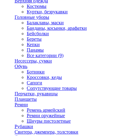
Верхняя одежда
Костюмы
Куртки, безрукавки
Головные уборы
Балаклавы, маски
Банданы, косынки, арафатки
Бейсболки
Береты
Кепки
Панамы
Все категории (9)
Несессеры, сумки
Обувь
Ботинки
Кроссовки, кеды
Сапоги
Сопутствующие товары
Перчатки, рукавицы
Планшеты
Ремни
Ремень армейский
Ремни оружейные
Шнуры пистолетные
Рубашки
Свитера, джемпера, толстовки