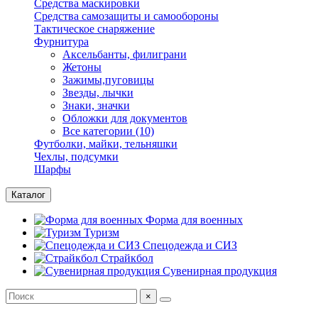
Средства маскировки
Средства самозащиты и самообороны
Тактическое снаряжение
Фурнитура
Аксельбанты, филиграни
Жетоны
Зажимы,пуговицы
Звезды, лычки
Знаки, значки
Обложки для документов
Все категории (10)
Футболки, майки, тельняшки
Чехлы, подсумки
Шарфы
Каталог
Форма для военных
Туризм
Спецодежда и СИЗ
Страйкбол
Сувенирная продукция
×