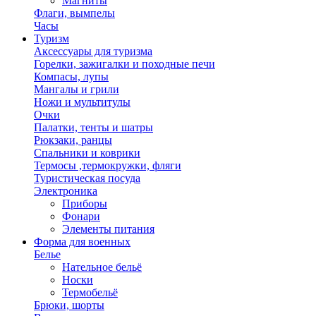
Магниты
Флаги, вымпелы
Часы
Туризм
Аксессуары для туризма
Горелки, зажигалки и походные печи
Компасы, лупы
Мангалы и грили
Ножи и мультитулы
Очки
Палатки, тенты и шатры
Рюкзаки, ранцы
Спальники и коврики
Термосы ,термокружки, фляги
Туристическая посуда
Электроника
Приборы
Фонари
Элементы питания
Форма для военных
Белье
Нательное бельё
Носки
Термобельё
Брюки, шорты