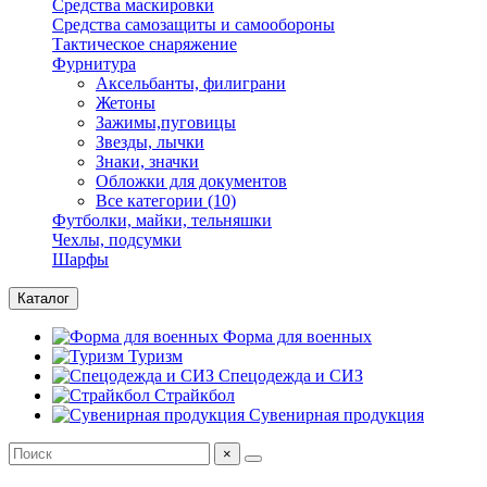
Средства маскировки
Средства самозащиты и самообороны
Тактическое снаряжение
Фурнитура
Аксельбанты, филиграни
Жетоны
Зажимы,пуговицы
Звезды, лычки
Знаки, значки
Обложки для документов
Все категории (10)
Футболки, майки, тельняшки
Чехлы, подсумки
Шарфы
Каталог
Форма для военных
Туризм
Спецодежда и СИЗ
Страйкбол
Сувенирная продукция
×