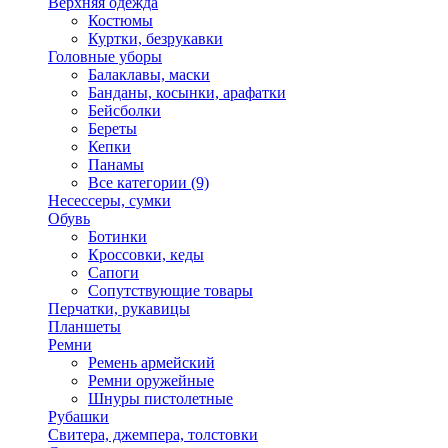
Верхняя одежда
Костюмы
Куртки, безрукавки
Головные уборы
Балаклавы, маски
Банданы, косынки, арафатки
Бейсболки
Береты
Кепки
Панамы
Все категории (9)
Несессеры, сумки
Обувь
Ботинки
Кроссовки, кеды
Сапоги
Сопутствующие товары
Перчатки, рукавицы
Планшеты
Ремни
Ремень армейский
Ремни оружейные
Шнуры пистолетные
Рубашки
Свитера, джемпера, толстовки