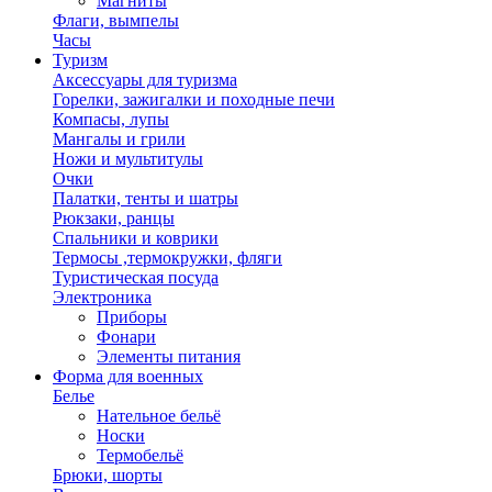
Магниты
Флаги, вымпелы
Часы
Туризм
Аксессуары для туризма
Горелки, зажигалки и походные печи
Компасы, лупы
Мангалы и грили
Ножи и мультитулы
Очки
Палатки, тенты и шатры
Рюкзаки, ранцы
Спальники и коврики
Термосы ,термокружки, фляги
Туристическая посуда
Электроника
Приборы
Фонари
Элементы питания
Форма для военных
Белье
Нательное бельё
Носки
Термобельё
Брюки, шорты