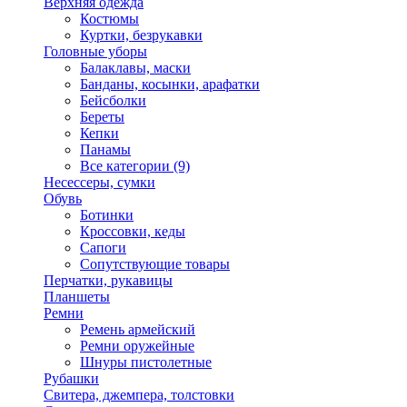
Верхняя одежда
Костюмы
Куртки, безрукавки
Головные уборы
Балаклавы, маски
Банданы, косынки, арафатки
Бейсболки
Береты
Кепки
Панамы
Все категории (9)
Несессеры, сумки
Обувь
Ботинки
Кроссовки, кеды
Сапоги
Сопутствующие товары
Перчатки, рукавицы
Планшеты
Ремни
Ремень армейский
Ремни оружейные
Шнуры пистолетные
Рубашки
Свитера, джемпера, толстовки