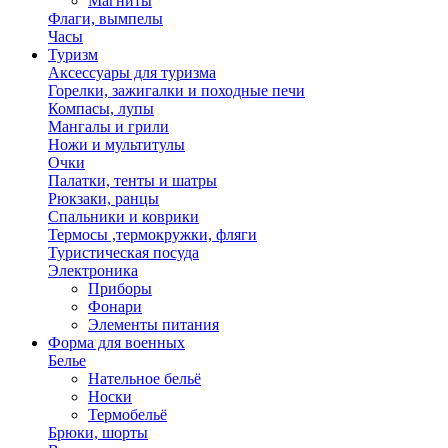
Магниты
Флаги, вымпелы
Часы
Туризм
Аксессуары для туризма
Горелки, зажигалки и походные печи
Компасы, лупы
Мангалы и грили
Ножи и мультитулы
Очки
Палатки, тенты и шатры
Рюкзаки, ранцы
Спальники и коврики
Термосы ,термокружки, фляги
Туристическая посуда
Электроника
Приборы
Фонари
Элементы питания
Форма для военных
Белье
Нательное бельё
Носки
Термобельё
Брюки, шорты