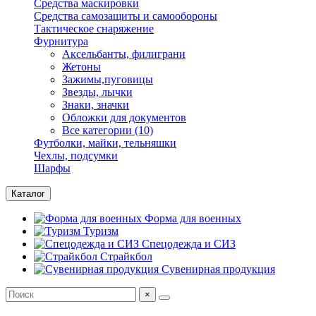
Средства маскировки
Средства самозащиты и самообороны
Тактическое снаряжение
Фурнитура
Аксельбанты, филиграни
Жетоны
Зажимы,пуговицы
Звезды, лычки
Знаки, значки
Обложки для документов
Все категории (10)
Футболки, майки, тельняшки
Чехлы, подсумки
Шарфы
Каталог
Форма для военных
Туризм
Спецодежда и СИЗ
Страйкбол
Сувенирная продукция
×