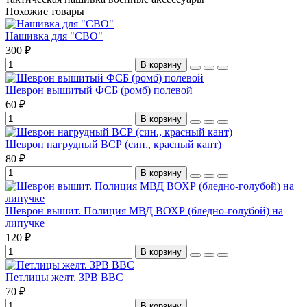
Похожие товары
Нашивка для "СВО"
300 ₽
В корзину
Шеврон вышитый ФСБ (ромб) полевой
60 ₽
В корзину
Шеврон нагрудный ВСР (син., красный кант)
80 ₽
В корзину
Шеврон вышит. Полиция МВД ВОХР (бледно-голубой) на
липучке
120 ₽
В корзину
Петлицы желт. ЗРВ ВВС
70 ₽
В корзину