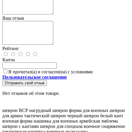
Ваш отзыв
Рейтинг
Капча
Я прочитал(а) и согласен(на) с условиями
Пользовательское соглашение
Отправить свой отзыв
Нет отзывов об этом товаре.
шеврон ВСР
нагрудный шеврон
форма для военных
шеврон
для армии
тактический шеврон
черный шеврон
белый кант
военная форма
нашивка для военных
армейская эмблема
шеврон с кантами
шеврон для спецназа
военное снаряжение
тактическая нашивка
военные аксессуары