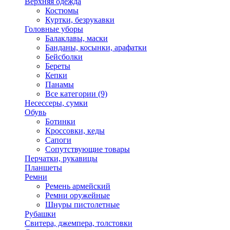
Верхняя одежда
Костюмы
Куртки, безрукавки
Головные уборы
Балаклавы, маски
Банданы, косынки, арафатки
Бейсболки
Береты
Кепки
Панамы
Все категории (9)
Несессеры, сумки
Обувь
Ботинки
Кроссовки, кеды
Сапоги
Сопутствующие товары
Перчатки, рукавицы
Планшеты
Ремни
Ремень армейский
Ремни оружейные
Шнуры пистолетные
Рубашки
Свитера, джемпера, толстовки