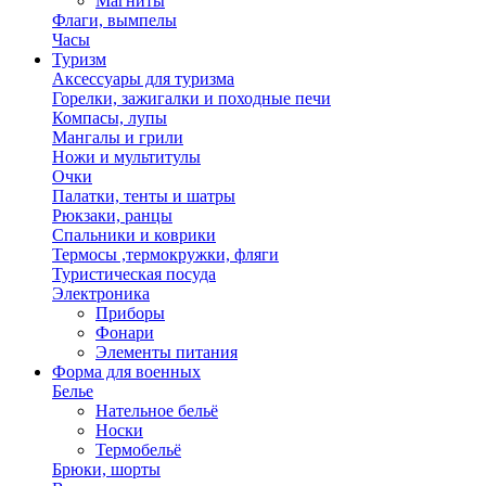
Магниты
Флаги, вымпелы
Часы
Туризм
Аксессуары для туризма
Горелки, зажигалки и походные печи
Компасы, лупы
Мангалы и грили
Ножи и мультитулы
Очки
Палатки, тенты и шатры
Рюкзаки, ранцы
Спальники и коврики
Термосы ,термокружки, фляги
Туристическая посуда
Электроника
Приборы
Фонари
Элементы питания
Форма для военных
Белье
Нательное бельё
Носки
Термобельё
Брюки, шорты