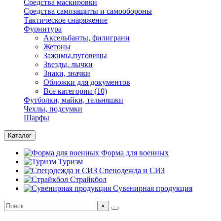
Средства маскировки
Средства самозащиты и самообороны
Тактическое снаряжение
Фурнитура
Аксельбанты, филиграни
Жетоны
Зажимы,пуговицы
Звезды, лычки
Знаки, значки
Обложки для документов
Все категории (10)
Футболки, майки, тельняшки
Чехлы, подсумки
Шарфы
Каталог
Форма для военных
Туризм
Спецодежда и СИЗ
Страйкбол
Сувенирная продукция
×