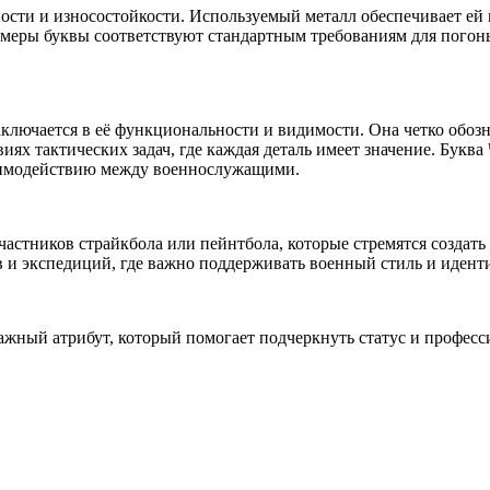
ности и износостойкости. Используемый металл обеспечивает ей
змеры буквы соответствуют стандартным требованиям для погоны
аключается в её функциональности и видимости. Она четко обо
ях тактических задач, где каждая деталь имеет значение. Буква
заимодействию между военнослужащими.
участников страйкбола или пейнтбола, которые стремятся созда
в и экспедиций, где важно поддерживать военный стиль и иден
 важный атрибут, который помогает подчеркнуть статус и профес