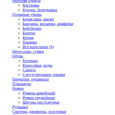
Верхняя одежда
Костюмы
Куртки, безрукавки
Головные уборы
Балаклавы, маски
Банданы, косынки, арафатки
Бейсболки
Береты
Кепки
Панамы
Все категории (9)
Несессеры, сумки
Обувь
Ботинки
Кроссовки, кеды
Сапоги
Сопутствующие товары
Перчатки, рукавицы
Планшеты
Ремни
Ремень армейский
Ремни оружейные
Шнуры пистолетные
Рубашки
Свитера, джемпера, толстовки