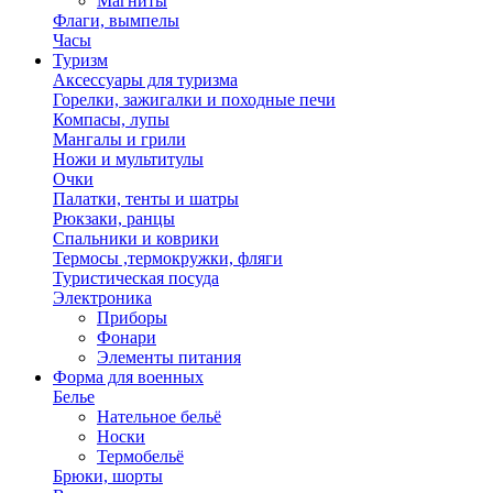
Магниты
Флаги, вымпелы
Часы
Туризм
Аксессуары для туризма
Горелки, зажигалки и походные печи
Компасы, лупы
Мангалы и грили
Ножи и мультитулы
Очки
Палатки, тенты и шатры
Рюкзаки, ранцы
Спальники и коврики
Термосы ,термокружки, фляги
Туристическая посуда
Электроника
Приборы
Фонари
Элементы питания
Форма для военных
Белье
Нательное бельё
Носки
Термобельё
Брюки, шорты