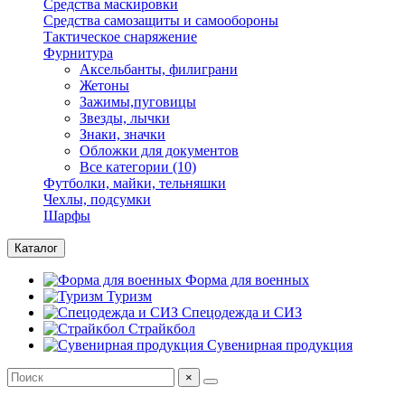
Средства маскировки
Средства самозащиты и самообороны
Тактическое снаряжение
Фурнитура
Аксельбанты, филиграни
Жетоны
Зажимы,пуговицы
Звезды, лычки
Знаки, значки
Обложки для документов
Все категории (10)
Футболки, майки, тельняшки
Чехлы, подсумки
Шарфы
Каталог
Форма для военных
Туризм
Спецодежда и СИЗ
Страйкбол
Сувенирная продукция
×