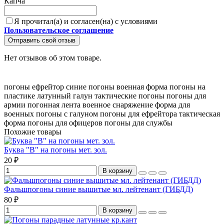
Капча
Я прочитал(а) и согласен(на) с условиями
Пользовательское соглашение
Отправить свой отзыв
Нет отзывов об этом товаре.
погоны ефрейтор
синие погоны
военная форма
погоны на
пластике
латунный галун
тактические погоны
погоны для
армии
погонная лента
военное снаряжение
форма для
военных
погоны с галуном
погоны для ефрейтора
тактическая
форма
погоны для офицеров
погоны для службы
Похожие товары
Буква "В" на погоны мет. зол.
20 ₽
В корзину
Фальшпогоны синие вышитые мл. лейтенант (ГИБДД)
80 ₽
В корзину