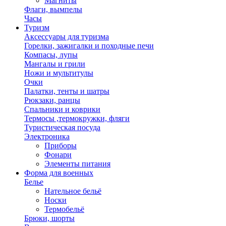
Магниты
Флаги, вымпелы
Часы
Туризм
Аксессуары для туризма
Горелки, зажигалки и походные печи
Компасы, лупы
Мангалы и грили
Ножи и мультитулы
Очки
Палатки, тенты и шатры
Рюкзаки, ранцы
Спальники и коврики
Термосы ,термокружки, фляги
Туристическая посуда
Электроника
Приборы
Фонари
Элементы питания
Форма для военных
Белье
Нательное бельё
Носки
Термобельё
Брюки, шорты