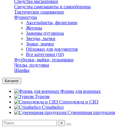
Средства маскировки
Средства самозащиты и самообороны
Тактическое снаряжение
Фурнитура
Аксельбанты, филиграни
Жетоны
Зажимы,пуговицы
Звезды, лычки
Знаки, значки
Обложки для документов
Все категории (10)
Футболки, майки, тельняшки
Чехлы, подсумки
Шарфы
Каталог
Форма для военных
Туризм
Спецодежда и СИЗ
Страйкбол
Сувенирная продукция
×