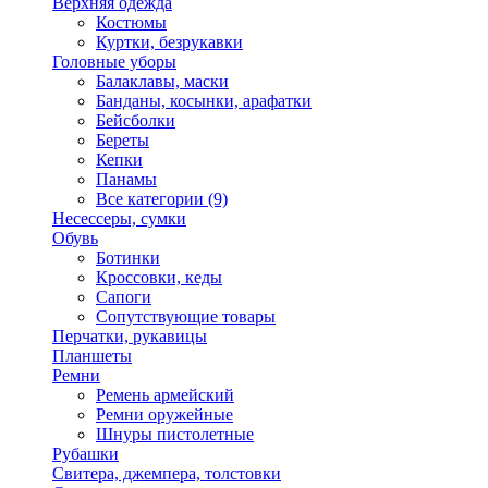
Верхняя одежда
Костюмы
Куртки, безрукавки
Головные уборы
Балаклавы, маски
Банданы, косынки, арафатки
Бейсболки
Береты
Кепки
Панамы
Все категории (9)
Несессеры, сумки
Обувь
Ботинки
Кроссовки, кеды
Сапоги
Сопутствующие товары
Перчатки, рукавицы
Планшеты
Ремни
Ремень армейский
Ремни оружейные
Шнуры пистолетные
Рубашки
Свитера, джемпера, толстовки