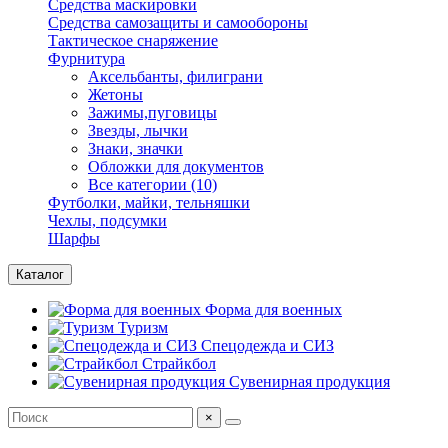
Средства маскировки
Средства самозащиты и самообороны
Тактическое снаряжение
Фурнитура
Аксельбанты, филиграни
Жетоны
Зажимы,пуговицы
Звезды, лычки
Знаки, значки
Обложки для документов
Все категории (10)
Футболки, майки, тельняшки
Чехлы, подсумки
Шарфы
Каталог
Форма для военных
Туризм
Спецодежда и СИЗ
Страйкбол
Сувенирная продукция
×