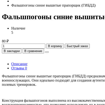
Фальшпогоны синие вышитые прапорщик (ГИБДД)
Фальшпогоны синие вышиты
Наличие
5
80 ₽
В корзину
Быстрый заказ
В закладки
В сравнение
Описание
Отзывы
0
Фальшпогоны синие вышитые прапорщик (ГИБДД) предназначен
военнослужащих. Они идеально подходят для создания аутентичн
полевых тренировок.
Конструкция фальшпогонов выполнена из высококачественных 
воздухопроницаемостью, что позволяет использовать их в раз