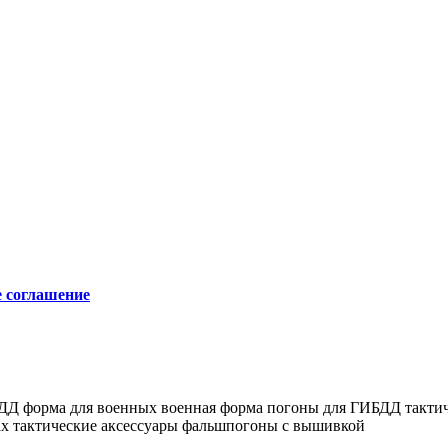
е соглашение
БДД
форма для военных
военная форма
погоны для ГИБДД
такти
ах
тактические аксессуары
фальшпогоны с вышивкой