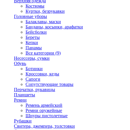
Верхняя одежда
Костюмы
Куртки, безрукавки
Головные уборы
Балаклавы, маски
Банданы, косынки, арафатки
Бейсболки
Береты
Кепки
Панамы
Все категории (9)
Несессеры, сумки
Обувь
Ботинки
Кроссовки, кеды
Сапоги
Сопутствующие товары
Перчатки, рукавицы
Планшеты
Ремни
Ремень армейский
Ремни оружейные
Шнуры пистолетные
Рубашки
Свитера, джемпера, толстовки