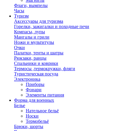
Магниты
Флаги, вымпелы
Часы
Туризм
Аксессуары для туризма
Горелки, зажигалки и походные печи
Компасы, лупы
Мангалы и грили
Ножи и мультитулы
Очки
Палатки, тенты и шатры
Рюкзаки, ранцы
Спальники и коврики
Термосы ,термокружки, фляги
Туристическая посуда
Электроника
Приборы
Фонари
Элементы питания
Форма для военных
Белье
Нательное бельё
Носки
Термобельё
Брюки, шорты