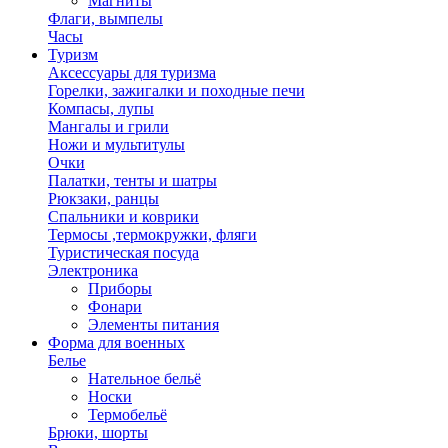
Магниты
Флаги, вымпелы
Часы
Туризм
Аксессуары для туризма
Горелки, зажигалки и походные печи
Компасы, лупы
Мангалы и грили
Ножи и мультитулы
Очки
Палатки, тенты и шатры
Рюкзаки, ранцы
Спальники и коврики
Термосы ,термокружки, фляги
Туристическая посуда
Электроника
Приборы
Фонари
Элементы питания
Форма для военных
Белье
Нательное бельё
Носки
Термобельё
Брюки, шорты