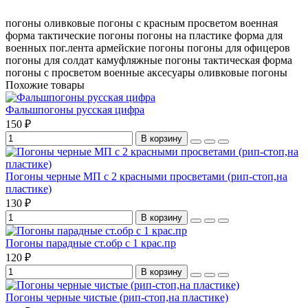
погоны оливковые
погоны с красным просветом
военная
форма
тактические погоны
погоны на пластике
форма для
военных
пог.лента
армейские погоны
погоны для офицеров
погоны для солдат
камуфляжные погоны
тактическая форма
погоны с просветом
военные аксесуары
оливковые погоны
Похожие товары
Фальшпогоны русская цифра
150 ₽
В корзину
Погоны черные МП с 2 красными просветами (рип-стоп,на
пластике)
130 ₽
В корзину
Погоны парадные ст.обр с 1 крас.пр
120 ₽
В корзину
Погоны черные чистые (рип-стоп,на пластике)