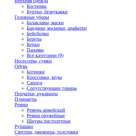
Верхняя одежда
Костюмы
Куртки, безрукавки
Головные уборы
Балаклавы, маски
Банданы, косынки, арафатки
Бейсболки
Береты
Кепки
Панамы
Все категории (9)
Несессеры, сумки
Обувь
Ботинки
Кроссовки, кеды
Сапоги
Сопутствующие товары
Перчатки, рукавицы
Планшеты
Ремни
Ремень армейский
Ремни оружейные
Шнуры пистолетные
Рубашки
Свитера, джемпера, толстовки