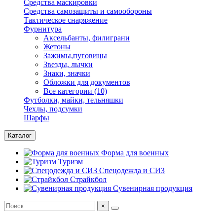
Средства маскировки
Средства самозащиты и самообороны
Тактическое снаряжение
Фурнитура
Аксельбанты, филиграни
Жетоны
Зажимы,пуговицы
Звезды, лычки
Знаки, значки
Обложки для документов
Все категории (10)
Футболки, майки, тельняшки
Чехлы, подсумки
Шарфы
Каталог
Форма для военных
Туризм
Спецодежда и СИЗ
Страйкбол
Сувенирная продукция
×