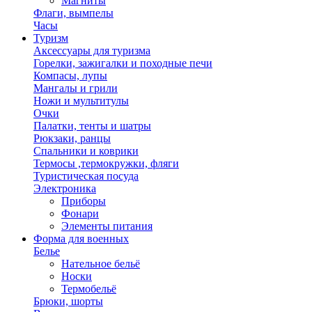
Магниты
Флаги, вымпелы
Часы
Туризм
Аксессуары для туризма
Горелки, зажигалки и походные печи
Компасы, лупы
Мангалы и грили
Ножи и мультитулы
Очки
Палатки, тенты и шатры
Рюкзаки, ранцы
Спальники и коврики
Термосы ,термокружки, фляги
Туристическая посуда
Электроника
Приборы
Фонари
Элементы питания
Форма для военных
Белье
Нательное бельё
Носки
Термобельё
Брюки, шорты