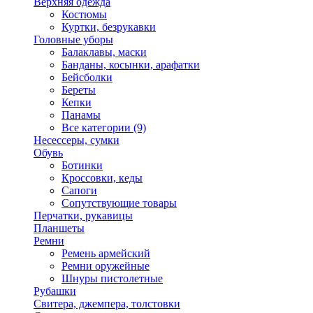
Верхняя одежда
Костюмы
Куртки, безрукавки
Головные уборы
Балаклавы, маски
Банданы, косынки, арафатки
Бейсболки
Береты
Кепки
Панамы
Все категории (9)
Несессеры, сумки
Обувь
Ботинки
Кроссовки, кеды
Сапоги
Сопутствующие товары
Перчатки, рукавицы
Планшеты
Ремни
Ремень армейский
Ремни оружейные
Шнуры пистолетные
Рубашки
Свитера, джемпера, толстовки