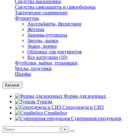
Средства маскировки
Средства самозащиты и самообороны
Тактическое снаряжение
Фурнитура
Аксельбанты, филиграни
Жетоны
Зажимы,пуговицы
Звезды, лычки
Знаки, значки
Обложки для документов
Все категории (10)
Футболки, майки, тельняшки
Чехлы, подсумки
Шарфы
Каталог
Форма для военных
Туризм
Спецодежда и СИЗ
Страйкбол
Сувенирная продукция
×