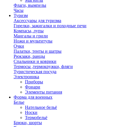
Магниты
Флаги, вымпелы
Часы
Туризм
Аксессуары для туризма
Горелки, зажигалки и походные печи
Компасы, лупы
Мангалы и грили
Ножи и мультитулы
Очки
Палатки, тенты и шатры
Рюкзаки, ранцы
Спальники и коврики
Термосы ,термокружки, фляги
Туристическая посуда
Электроника
Приборы
Фонари
Элементы питания
Форма для военных
Белье
Нательное бельё
Носки
Термобельё
Брюки, шорты