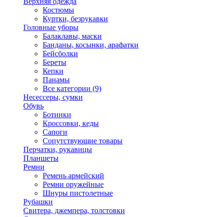
Верхняя одежда
Костюмы
Куртки, безрукавки
Головные уборы
Балаклавы, маски
Банданы, косынки, арафатки
Бейсболки
Береты
Кепки
Панамы
Все категории (9)
Несессеры, сумки
Обувь
Ботинки
Кроссовки, кеды
Сапоги
Сопутствующие товары
Перчатки, рукавицы
Планшеты
Ремни
Ремень армейский
Ремни оружейные
Шнуры пистолетные
Рубашки
Свитера, джемпера, толстовки