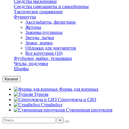
Средства маскировки
Средства самозащиты и самообороны
Тактическое снаряжение
Фурнитура
Аксельбанты, филиграни
Жетоны
Зажимы,пуговицы
Звезды, лычки
Знаки, значки
Обложки для документов
Все категории (10)
Футболки, майки, тельняшки
Чехлы, подсумки
Шарфы
Каталог
Форма для военных
Туризм
Спецодежда и СИЗ
Страйкбол
Сувенирная продукция
×