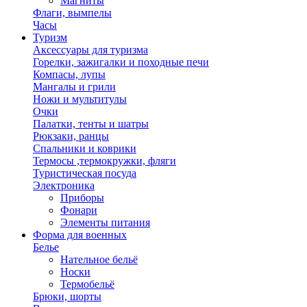
Магниты
Флаги, вымпелы
Часы
Туризм
Аксессуары для туризма
Горелки, зажигалки и походные печи
Компасы, лупы
Мангалы и грили
Ножи и мультитулы
Очки
Палатки, тенты и шатры
Рюкзаки, ранцы
Спальники и коврики
Термосы ,термокружки, фляги
Туристическая посуда
Электроника
Приборы
Фонари
Элементы питания
Форма для военных
Белье
Нательное бельё
Носки
Термобельё
Брюки, шорты