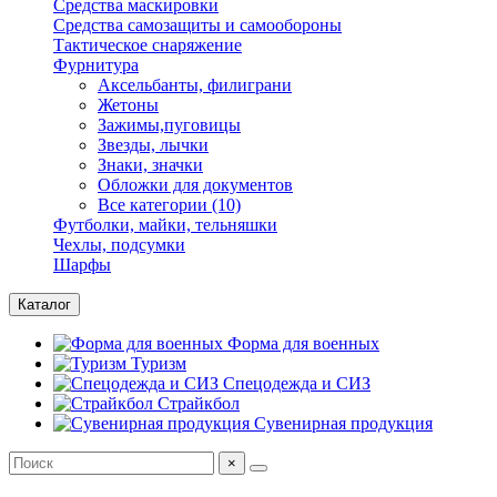
Средства маскировки
Средства самозащиты и самообороны
Тактическое снаряжение
Фурнитура
Аксельбанты, филиграни
Жетоны
Зажимы,пуговицы
Звезды, лычки
Знаки, значки
Обложки для документов
Все категории (10)
Футболки, майки, тельняшки
Чехлы, подсумки
Шарфы
Каталог
Форма для военных
Туризм
Спецодежда и СИЗ
Страйкбол
Сувенирная продукция
×