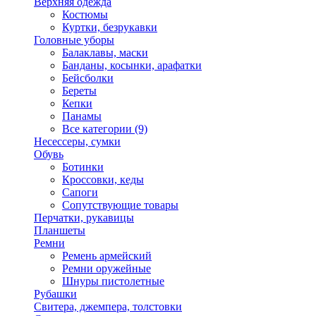
Верхняя одежда
Костюмы
Куртки, безрукавки
Головные уборы
Балаклавы, маски
Банданы, косынки, арафатки
Бейсболки
Береты
Кепки
Панамы
Все категории (9)
Несессеры, сумки
Обувь
Ботинки
Кроссовки, кеды
Сапоги
Сопутствующие товары
Перчатки, рукавицы
Планшеты
Ремни
Ремень армейский
Ремни оружейные
Шнуры пистолетные
Рубашки
Свитера, джемпера, толстовки