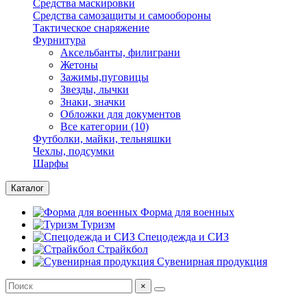
Средства маскировки
Средства самозащиты и самообороны
Тактическое снаряжение
Фурнитура
Аксельбанты, филиграни
Жетоны
Зажимы,пуговицы
Звезды, лычки
Знаки, значки
Обложки для документов
Все категории (10)
Футболки, майки, тельняшки
Чехлы, подсумки
Шарфы
Каталог
Форма для военных
Туризм
Спецодежда и СИЗ
Страйкбол
Сувенирная продукция
×