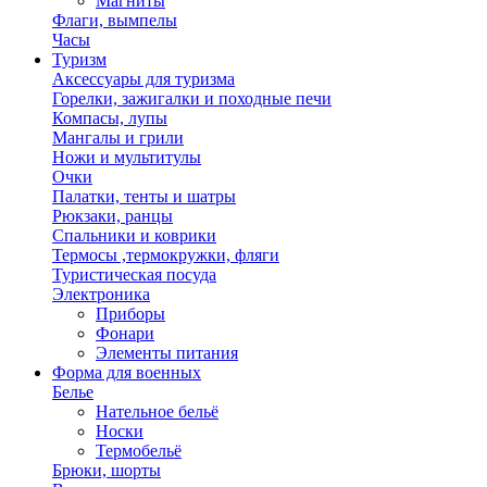
Магниты
Флаги, вымпелы
Часы
Туризм
Аксессуары для туризма
Горелки, зажигалки и походные печи
Компасы, лупы
Мангалы и грили
Ножи и мультитулы
Очки
Палатки, тенты и шатры
Рюкзаки, ранцы
Спальники и коврики
Термосы ,термокружки, фляги
Туристическая посуда
Электроника
Приборы
Фонари
Элементы питания
Форма для военных
Белье
Нательное бельё
Носки
Термобельё
Брюки, шорты