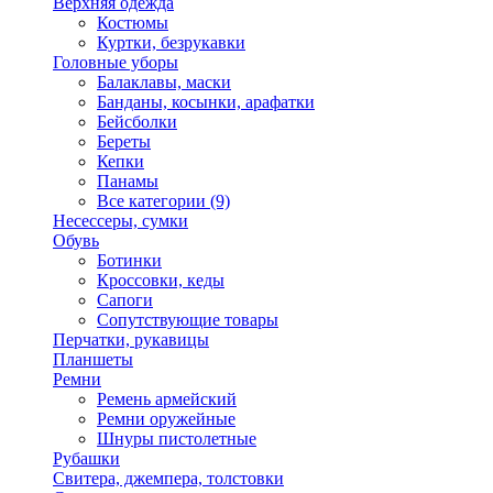
Верхняя одежда
Костюмы
Куртки, безрукавки
Головные уборы
Балаклавы, маски
Банданы, косынки, арафатки
Бейсболки
Береты
Кепки
Панамы
Все категории (9)
Несессеры, сумки
Обувь
Ботинки
Кроссовки, кеды
Сапоги
Сопутствующие товары
Перчатки, рукавицы
Планшеты
Ремни
Ремень армейский
Ремни оружейные
Шнуры пистолетные
Рубашки
Свитера, джемпера, толстовки