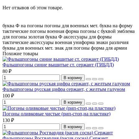
Нет отзывов об этом товаре.
буква Ф на погоны
погоны для военных
мет. буква на форму
тактические погоны
военная форма
погоны с буквой
эмблема
для погоны
золотая буква Ф
аксессуары для формы
тактические аксессуары
военная униформа
знаки различия
буквы для военных
мет. знак для погоны
форма для армии
Похожие товары
Фальшпогоны синие вышитые ст. сержант (ГИБДД)
80 ₽
В корзину
Фальшпогоны русская цифра сержант, с желтым галуном
100 ₽
В корзину
Погоны оливковые чистые (рип-стоп,на пластике)
130 ₽
В корзину
Фальшпогоны Росгвардия (расцв сосна) Сержант