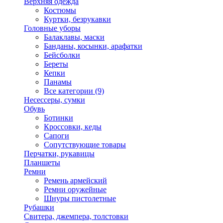
Верхняя одежда
Костюмы
Куртки, безрукавки
Головные уборы
Балаклавы, маски
Банданы, косынки, арафатки
Бейсболки
Береты
Кепки
Панамы
Все категории (9)
Несессеры, сумки
Обувь
Ботинки
Кроссовки, кеды
Сапоги
Сопутствующие товары
Перчатки, рукавицы
Планшеты
Ремни
Ремень армейский
Ремни оружейные
Шнуры пистолетные
Рубашки
Свитера, джемпера, толстовки