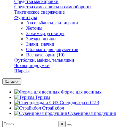
Средства маскировки
Средства самозащиты и самообороны
Тактическое снаряжение
Фурнитура
Аксельбанты, филиграни
Жетоны
Зажимы,пуговицы
Звезды, лычки
Знаки, значки
Обложки для документов
Все категории (10)
Футболки, майки, тельняшки
Чехлы, подсумки
Шарфы
Каталог
Форма для военных
Туризм
Спецодежда и СИЗ
Страйкбол
Сувенирная продукция
×