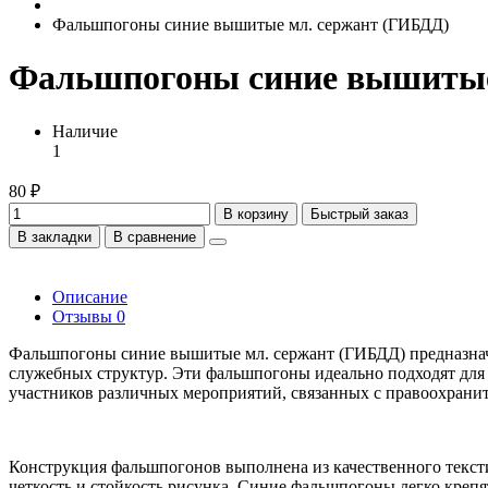
Фальшпогоны синие вышитые мл. сержант (ГИБДД)
Фальшпогоны синие вышитые
Наличие
1
80 ₽
В корзину
Быстрый заказ
В закладки
В сравнение
Описание
Отзывы
0
Фальшпогоны синие вышитые мл. сержант (ГИБДД) предназначе
служебных структур. Эти фальшпогоны идеально подходят для 
участников различных мероприятий, связанных с правоохрани
Конструкция фальшпогонов выполнена из качественного тексти
четкость и стойкость рисунка. Синие фальшпогоны легко креп