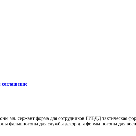
е соглашение
оны мл. сержант
форма для сотрудников ГИБДД
тактическая фо
гоны
фальшпогоны для службы
декор для формы
погоны для вое