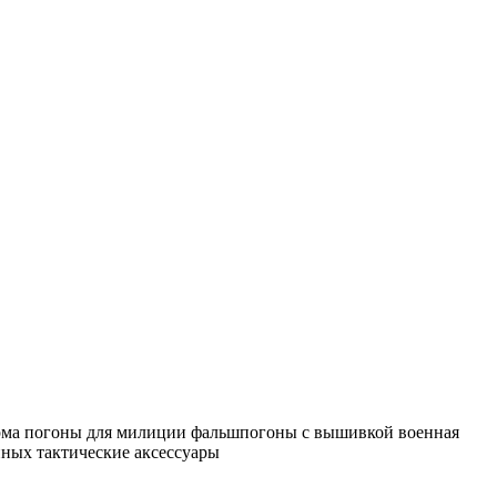
рма
погоны для милиции
фальшпогоны с вышивкой
военная
нных
тактические аксессуары