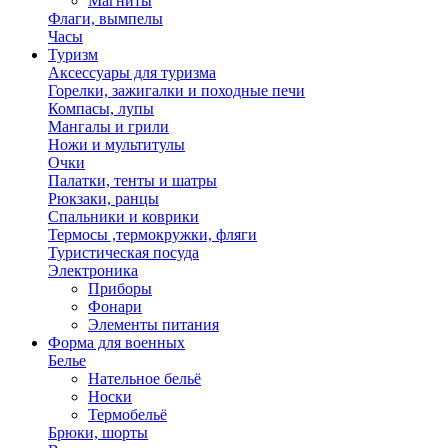
Магниты
Флаги, вымпелы
Часы
Туризм
Аксессуары для туризма
Горелки, зажигалки и походные печи
Компасы, лупы
Мангалы и грили
Ножи и мультитулы
Очки
Палатки, тенты и шатры
Рюкзаки, ранцы
Спальники и коврики
Термосы ,термокружки, фляги
Туристическая посуда
Электроника
Приборы
Фонари
Элементы питания
Форма для военных
Белье
Нательное бельё
Носки
Термобельё
Брюки, шорты