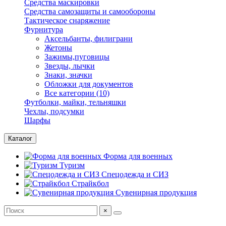
Средства маскировки
Средства самозащиты и самообороны
Тактическое снаряжение
Фурнитура
Аксельбанты, филиграни
Жетоны
Зажимы,пуговицы
Звезды, лычки
Знаки, значки
Обложки для документов
Все категории (10)
Футболки, майки, тельняшки
Чехлы, подсумки
Шарфы
Каталог
Форма для военных
Туризм
Спецодежда и СИЗ
Страйкбол
Сувенирная продукция
×