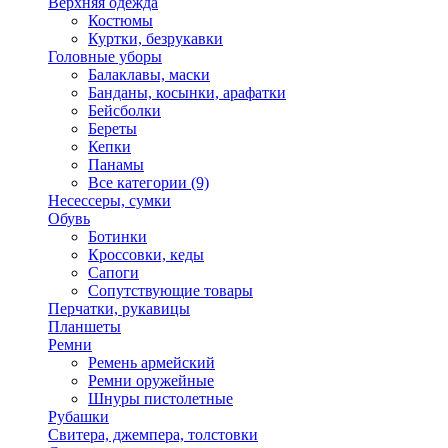
Верхняя одежда
Костюмы
Куртки, безрукавки
Головные уборы
Балаклавы, маски
Банданы, косынки, арафатки
Бейсболки
Береты
Кепки
Панамы
Все категории (9)
Несессеры, сумки
Обувь
Ботинки
Кроссовки, кеды
Сапоги
Сопутствующие товары
Перчатки, рукавицы
Планшеты
Ремни
Ремень армейский
Ремни оружейные
Шнуры пистолетные
Рубашки
Свитера, джемпера, толстовки