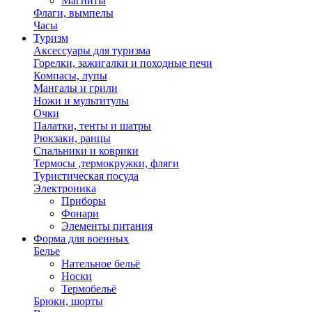
Магниты
Флаги, вымпелы
Часы
Туризм
Аксессуары для туризма
Горелки, зажигалки и походные печи
Компасы, лупы
Мангалы и грили
Ножи и мультитулы
Очки
Палатки, тенты и шатры
Рюкзаки, ранцы
Спальники и коврики
Термосы ,термокружки, фляги
Туристическая посуда
Электроника
Приборы
Фонари
Элементы питания
Форма для военных
Белье
Нательное бельё
Носки
Термобельё
Брюки, шорты