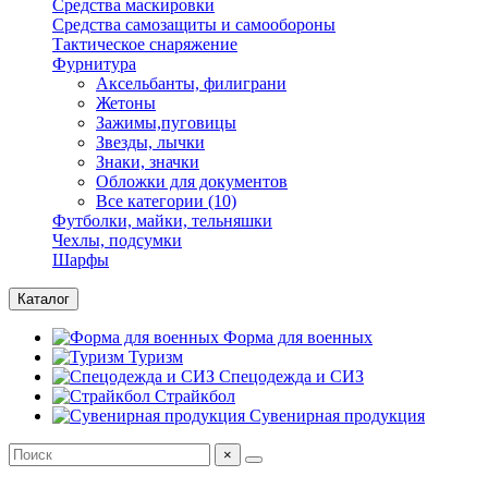
Средства маскировки
Средства самозащиты и самообороны
Тактическое снаряжение
Фурнитура
Аксельбанты, филиграни
Жетоны
Зажимы,пуговицы
Звезды, лычки
Знаки, значки
Обложки для документов
Все категории (10)
Футболки, майки, тельняшки
Чехлы, подсумки
Шарфы
Каталог
Форма для военных
Туризм
Спецодежда и СИЗ
Страйкбол
Сувенирная продукция
×