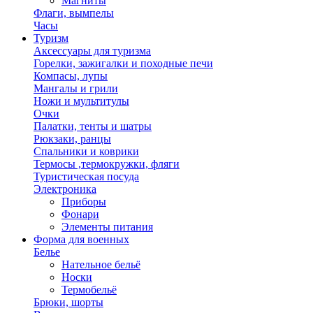
Магниты
Флаги, вымпелы
Часы
Туризм
Аксессуары для туризма
Горелки, зажигалки и походные печи
Компасы, лупы
Мангалы и грили
Ножи и мультитулы
Очки
Палатки, тенты и шатры
Рюкзаки, ранцы
Спальники и коврики
Термосы ,термокружки, фляги
Туристическая посуда
Электроника
Приборы
Фонари
Элементы питания
Форма для военных
Белье
Нательное бельё
Носки
Термобельё
Брюки, шорты