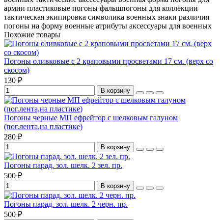
армии
пластиковые погоны
фальшпогоны для коллекции
тактическая экипировка
символика военных
знаки различия
погоны на форму
военные атрибуты
аксессуары для военных
Похожие товары
Погоны оливковые с 2 краповыми просветами 17 см. (верх со
скосом)
130 ₽
В корзину
Погоны черные МП ефрейтор с шелковым галуном
(пог.лента,на пластике)
280 ₽
В корзину
Погоны парад. зол. шелк. 2 зел. пр.
500 ₽
В корзину
Погоны парад. зол. шелк. 2 черн. пр.
500 ₽