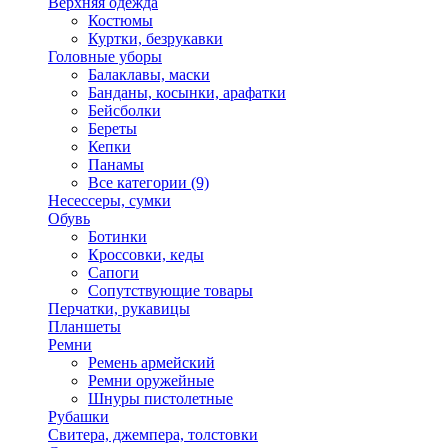
Верхняя одежда
Костюмы
Куртки, безрукавки
Головные уборы
Балаклавы, маски
Банданы, косынки, арафатки
Бейсболки
Береты
Кепки
Панамы
Все категории (9)
Несессеры, сумки
Обувь
Ботинки
Кроссовки, кеды
Сапоги
Сопутствующие товары
Перчатки, рукавицы
Планшеты
Ремни
Ремень армейский
Ремни оружейные
Шнуры пистолетные
Рубашки
Свитера, джемпера, толстовки