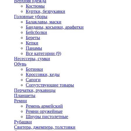
Верхняя одежда
Костюмы
Куртки, безрукавки
Головные уборы
Балаклавы, маски
Банданы, косынки, арафатки
Бейсболки
Береты
Кепки
Панамы
Все категории (9)
Несессеры, сумки
Обувь
Ботинки
Кроссовки, кеды
Сапоги
Сопутствующие товары
Перчатки, рукавицы
Планшеты
Ремни
Ремень армейский
Ремни оружейные
Шнуры пистолетные
Рубашки
Свитера, джемпера, толстовки