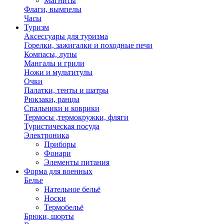
Магниты
Флаги, вымпелы
Часы
Туризм
Аксессуары для туризма
Горелки, зажигалки и походные печи
Компасы, лупы
Мангалы и грили
Ножи и мультитулы
Очки
Палатки, тенты и шатры
Рюкзаки, ранцы
Спальники и коврики
Термосы ,термокружки, фляги
Туристическая посуда
Электроника
Приборы
Фонари
Элементы питания
Форма для военных
Белье
Нательное бельё
Носки
Термобельё
Брюки, шорты