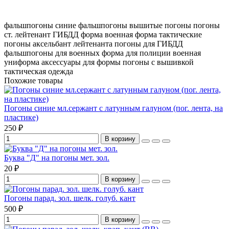
фальшпогоны
синие фальшпогоны
вышитые погоны
погоны
ст. лейтенант
ГИБДД форма
военная форма
тактические
погоны
аксельбант лейтенанта
погоны для ГИБДД
фальшпогоны для военных
форма для полиции
военная
униформа
аксессуары для формы
погоны с вышивкой
тактическая одежда
Похожие товары
Погоны синие мл.сержант с латунным галуном (пог. лента, на
пластике)
250 ₽
В корзину
Буква "Д" на погоны мет. зол.
20 ₽
В корзину
Погоны парад. зол. шелк. голуб. кант
500 ₽
В корзину