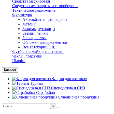
Средства маскировки
Средства самозащиты и самообороны
Тактическое снаряжение
Фурнитура
Аксельбанты, филиграни
Жетоны
Зажимы,пуговицы
Звезды, лычки
Знаки, значки
Обложки для документов
Все категории (10)
Футболки, майки, тельняшки
Чехлы, подсумки
Шарфы
Каталог
Форма для военных
Туризм
Спецодежда и СИЗ
Страйкбол
Сувенирная продукция
×