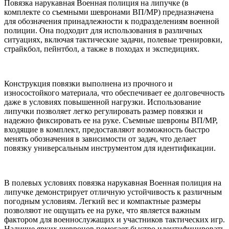
Повязка нарукавная Военная полиция на липучке (в
комплекте со съемными шевронами ВП/МР) предназначена
для обозначения принадлежности к подразделениям военной
полиции. Она подходит для использования в различных
ситуациях, включая тактические задачи, полевые тренировки,
страйкбол, пейнтбол, а также в походах и экспедициях.
Конструкция повязки выполнена из прочного и
износостойкого материала, что обеспечивает ее долговечность
даже в условиях повышенной нагрузки. Использование
липучки позволяет легко регулировать размер повязки и
надежно фиксировать ее на руке. Съемные шевроны ВП/МР,
входящие в комплект, предоставляют возможность быстро
менять обозначения в зависимости от задач, что делает
повязку универсальным инструментом для идентификации.
В полевых условиях повязка нарукавная Военная полиция на
липучке демонстрирует отличную устойчивость к различным
погодным условиям. Легкий вес и компактные размеры
позволяют не ощущать ее на руке, что является важным
фактором для военнослужащих и участников тактических игр.
Наличие ярких шевронов помогает быстро идентифицировать