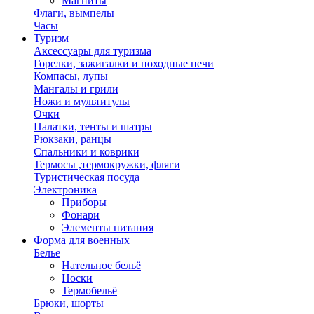
Магниты
Флаги, вымпелы
Часы
Туризм
Аксессуары для туризма
Горелки, зажигалки и походные печи
Компасы, лупы
Мангалы и грили
Ножи и мультитулы
Очки
Палатки, тенты и шатры
Рюкзаки, ранцы
Спальники и коврики
Термосы ,термокружки, фляги
Туристическая посуда
Электроника
Приборы
Фонари
Элементы питания
Форма для военных
Белье
Нательное бельё
Носки
Термобельё
Брюки, шорты