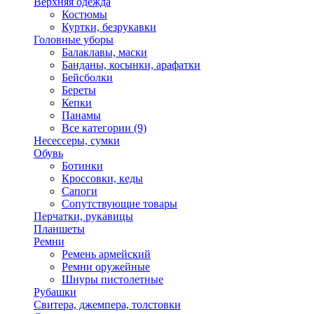
Верхняя одежда
Костюмы
Куртки, безрукавки
Головные уборы
Балаклавы, маски
Банданы, косынки, арафатки
Бейсболки
Береты
Кепки
Панамы
Все категории (9)
Несессеры, сумки
Обувь
Ботинки
Кроссовки, кеды
Сапоги
Сопутствующие товары
Перчатки, рукавицы
Планшеты
Ремни
Ремень армейский
Ремни оружейные
Шнуры пистолетные
Рубашки
Свитера, джемпера, толстовки