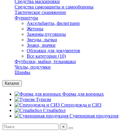
Средства маскировки
Средства самозащиты и самообороны
Тактическое снаряжение
Фурнитура
Аксельбанты, филиграни
Жетоны
Зажимы,пуговицы
Звезды, лычки
Знаки, значки
Обложки для документов
Все категории (10)
Футболки, майки, тельняшки
Чехлы, подсумки
Шарфы
Каталог
Форма для военных
Туризм
Спецодежда и СИЗ
Страйкбол
Сувенирная продукция
×