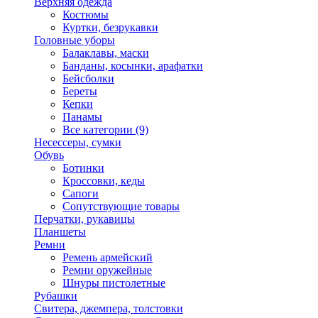
Верхняя одежда
Костюмы
Куртки, безрукавки
Головные уборы
Балаклавы, маски
Банданы, косынки, арафатки
Бейсболки
Береты
Кепки
Панамы
Все категории (9)
Несессеры, сумки
Обувь
Ботинки
Кроссовки, кеды
Сапоги
Сопутствующие товары
Перчатки, рукавицы
Планшеты
Ремни
Ремень армейский
Ремни оружейные
Шнуры пистолетные
Рубашки
Свитера, джемпера, толстовки