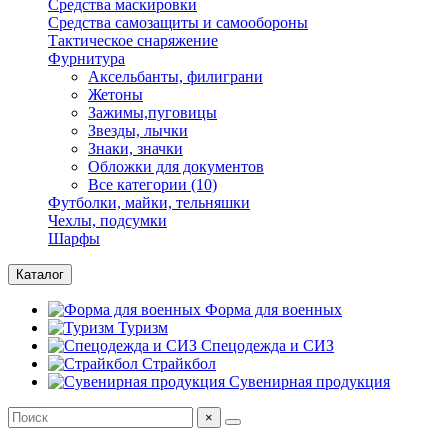
Средства маскировки
Средства самозащиты и самообороны
Тактическое снаряжение
Фурнитура
Аксельбанты, филиграни
Жетоны
Зажимы,пуговицы
Звезды, лычки
Знаки, значки
Обложки для документов
Все категории (10)
Футболки, майки, тельняшки
Чехлы, подсумки
Шарфы
Каталог
Форма для военных
Туризм
Спецодежда и СИЗ
Страйкбол
Сувенирная продукция
×