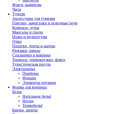
Магниты
Флаги, вымпелы
Часы
Туризм
Аксессуары для туризма
Горелки, зажигалки и походные печи
Компасы, лупы
Мангалы и грили
Ножи и мультитулы
Очки
Палатки, тенты и шатры
Рюкзаки, ранцы
Спальники и коврики
Термосы ,термокружки, фляги
Туристическая посуда
Электроника
Приборы
Фонари
Элементы питания
Форма для военных
Белье
Нательное бельё
Носки
Термобельё
Брюки, шорты