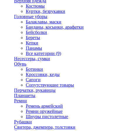
Верхняя одежда
Костюмы
Куртки, безрукавки
Головные уборы
Балаклавы, маски
Банданы, косынки, арафатки
Бейсболки
Береты
Кепки
Панамы
Все категории (9)
Несессеры, сумки
Обувь
Ботинки
Кроссовки, кеды
Сапоги
Сопутствующие товары
Перчатки, рукавицы
Планшеты
Ремни
Ремень армейский
Ремни оружейные
Шнуры пистолетные
Рубашки
Свитера, джемпера, толстовки