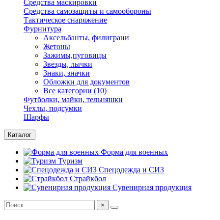
Средства маскировки
Средства самозащиты и самообороны
Тактическое снаряжение
Фурнитура
Аксельбанты, филиграни
Жетоны
Зажимы,пуговицы
Звезды, лычки
Знаки, значки
Обложки для документов
Все категории (10)
Футболки, майки, тельняшки
Чехлы, подсумки
Шарфы
Каталог
Форма для военных
Туризм
Спецодежда и СИЗ
Страйкбол
Сувенирная продукция
×