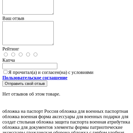
Ваш отзыв
Рейтинг
Капча
Я прочитал(а) и согласен(на) с условиями
Пользовательское соглашение
Отправить свой отзыв
Нет отзывов об этом товаре.
обложка на паспорт Россия
обложка для военных
паспортная
обложка
военная форма
аксессуары для военных
подарки для
солдат
стильная обложка
защита паспорта
военная атрибутика
обложка для документов
элементы формы
патриотические
аксессуары
гражданская оборона
обложка с гербом
удобная