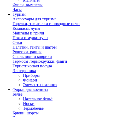
Магниты
Флаги, вымпелы
Часы
Туризм
Аксессуары для туризма
Горелки, зажигалки и походные печи
Компасы, лупы
Мангалы и грили
Ножи и мультитулы
Очки
Палатки, тенты и шатры
Рюкзаки, ранцы
Спальники и коврики
Термосы ,термокружки, фляги
Туристическая посуда
Электроника
Приборы
Фонари
Элементы питания
Форма для военных
Белье
Нательное бельё
Носки
Термобельё
Брюки, шорты