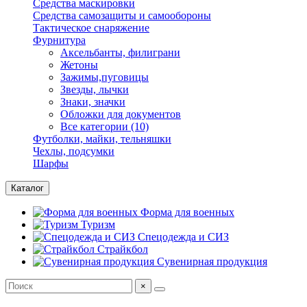
Средства маскировки
Средства самозащиты и самообороны
Тактическое снаряжение
Фурнитура
Аксельбанты, филиграни
Жетоны
Зажимы,пуговицы
Звезды, лычки
Знаки, значки
Обложки для документов
Все категории (10)
Футболки, майки, тельняшки
Чехлы, подсумки
Шарфы
Каталог
Форма для военных
Туризм
Спецодежда и СИЗ
Страйкбол
Сувенирная продукция
×