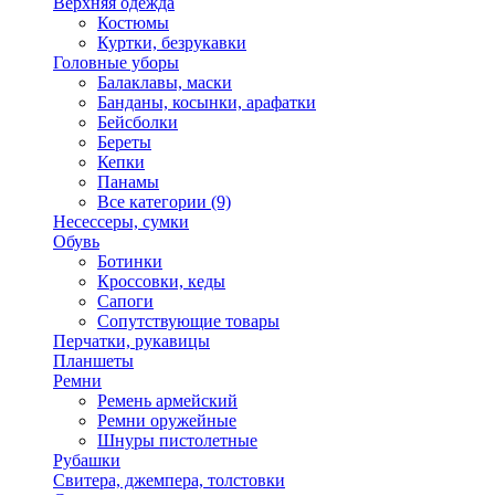
Верхняя одежда
Костюмы
Куртки, безрукавки
Головные уборы
Балаклавы, маски
Банданы, косынки, арафатки
Бейсболки
Береты
Кепки
Панамы
Все категории (9)
Несессеры, сумки
Обувь
Ботинки
Кроссовки, кеды
Сапоги
Сопутствующие товары
Перчатки, рукавицы
Планшеты
Ремни
Ремень армейский
Ремни оружейные
Шнуры пистолетные
Рубашки
Свитера, джемпера, толстовки