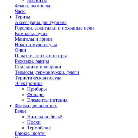
Магниты
Флаги, вымпелы
Часы
Туризм
Аксессуары для туризма
Горелки, зажигалки и походные печи
Компасы, лупы
Мангалы и грили
Ножи и мультитулы
Очки
Палатки, тенты и шатры
Рюкзаки, ранцы
Спальники и коврики
Термосы ,термокружки, фляги
Туристическая посуда
Электроника
Приборы
Фонари
Элементы питания
Форма для военных
Белье
Нательное бельё
Носки
Термобельё
Брюки, шорты