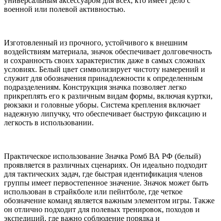
универсальным аксессуаром для всех, кто имеет дело с
военной или полевой активностью.
Изготовленный из прочного, устойчивого к внешним
воздействиям материала, значок обеспечивает долговечность
и сохранность своих характеристик даже в самых сложных
условиях. Белый цвет символизирует чистоту намерений и
служит для обозначения принадлежности к определенным
подразделениям. Конструкция значка позволяет легко
прикреплять его к различным видам формы, включая куртки,
рюкзаки и головные уборы. Система крепления включает
надежную липучку, что обеспечивает быструю фиксацию и
легкость в использовании.
Практическое использование Значка Ромб ВА РФ (белый)
проявляется в различных сценариях. Он идеально подходит
для тактических задач, где быстрая идентификация членов
группы имеет первостепенное значение. Значок может быть
использован в страйкболе или пейнтболе, где четкое
обозначение команд является важным элементом игры. Также
он отлично подходит для полевых тренировок, походов и
экспедиций, где важно соблюдение порядка и