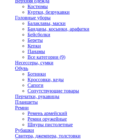
Верхняя одежда
Костюмы
Куртки, безрукавки
Головные уборы
Балаклавы, маски
Банданы, косынки, арафатки
Бейсболки
Береты
Кепки
Панамы
Все категории (9)
Несессеры, сумки
Обувь
Ботинки
Кроссовки, кеды
Сапоги
Сопутствующие товары
Перчатки, рукавицы
Планшеты
Ремни
Ремень армейский
Ремни оружейные
Шнуры пистолетные
Рубашки
Свитера, джемпера, толстовки