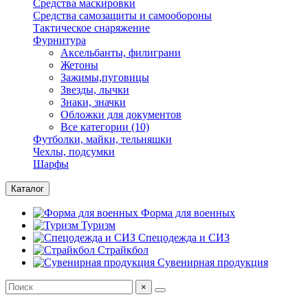
Средства маскировки
Средства самозащиты и самообороны
Тактическое снаряжение
Фурнитура
Аксельбанты, филиграни
Жетоны
Зажимы,пуговицы
Звезды, лычки
Знаки, значки
Обложки для документов
Все категории (10)
Футболки, майки, тельняшки
Чехлы, подсумки
Шарфы
Каталог
Форма для военных
Туризм
Спецодежда и СИЗ
Страйкбол
Сувенирная продукция
×