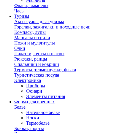
Магниты
Флаги, вымпелы
Часы
Туризм
Аксессуары для туризма
Горелки, зажигалки и походные печи
Компасы, лупы
Мангалы и грили
Ножи и мультитулы
Очки
Палатки, тенты и шатры
Рюкзаки, ранцы
Спальники и коврики
Термосы ,термокружки, фляги
Туристическая посуда
Электроника
Приборы
Фонари
Элементы питания
Форма для военных
Белье
Нательное бельё
Носки
Термобельё
Брюки, шорты