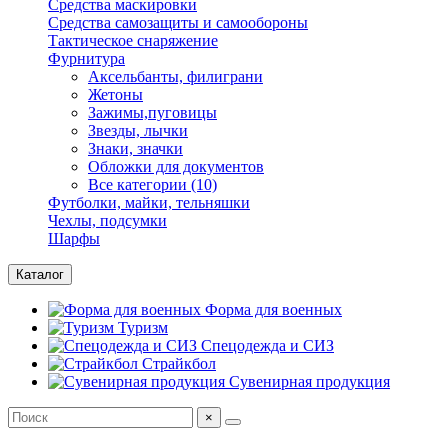
Средства маскировки
Средства самозащиты и самообороны
Тактическое снаряжение
Фурнитура
Аксельбанты, филиграни
Жетоны
Зажимы,пуговицы
Звезды, лычки
Знаки, значки
Обложки для документов
Все категории (10)
Футболки, майки, тельняшки
Чехлы, подсумки
Шарфы
Каталог
Форма для военных
Туризм
Спецодежда и СИЗ
Страйкбол
Сувенирная продукция
×