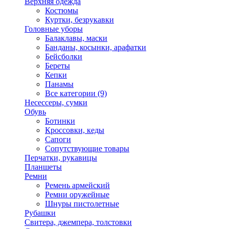
Верхняя одежда
Костюмы
Куртки, безрукавки
Головные уборы
Балаклавы, маски
Банданы, косынки, арафатки
Бейсболки
Береты
Кепки
Панамы
Все категории (9)
Несессеры, сумки
Обувь
Ботинки
Кроссовки, кеды
Сапоги
Сопутствующие товары
Перчатки, рукавицы
Планшеты
Ремни
Ремень армейский
Ремни оружейные
Шнуры пистолетные
Рубашки
Свитера, джемпера, толстовки