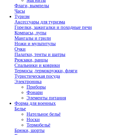
Магниты
Флаги, вымпелы
Часы
Туризм
Аксессуары для туризма
Горелки, зажигалки и походные печи
Компасы, лупы
Мангалы и грили
Ножи и мультитулы
Очки
Палатки, тенты и шатры
Рюкзаки, ранцы
Спальники и коврики
Термосы ,термокружки, фляги
Туристическая посуда
Электроника
Приборы
Фонари
Элементы питания
Форма для военных
Белье
Нательное бельё
Носки
Термобельё
Брюки, шорты