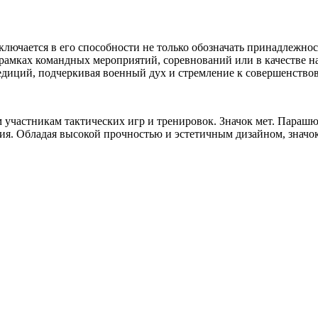
ключается в его способности не только обозначать принадлежно
рамках командных мероприятий, соревнований или в качестве на
едиций, подчеркивая военный дух и стремление к совершенство
участникам тактических игр и тренировок. Значок мет. Парашют
я. Обладая высокой прочностью и эстетичным дизайном, значок 