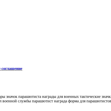
е соглашение
ары
значок парашютиста
награды для военных
тактические знач
л военной службы
парашютист награда
форма для парашютисто