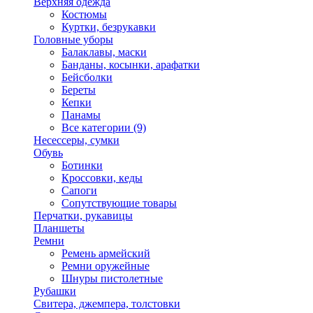
Верхняя одежда
Костюмы
Куртки, безрукавки
Головные уборы
Балаклавы, маски
Банданы, косынки, арафатки
Бейсболки
Береты
Кепки
Панамы
Все категории (9)
Несессеры, сумки
Обувь
Ботинки
Кроссовки, кеды
Сапоги
Сопутствующие товары
Перчатки, рукавицы
Планшеты
Ремни
Ремень армейский
Ремни оружейные
Шнуры пистолетные
Рубашки
Свитера, джемпера, толстовки