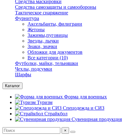
Средства маскировки
Средства самозащиты и самообороны
Тактическое снаряжение
Фурнитура
Аксельбанты, филиграни
Жетоны
Зажимы,пуговицы
Звезды, лычки
Знаки, значки
Обложки для документов
Все категории (10)
Футболки, майки, тельняшки
Чехлы, подсумки
Шарфы
Каталог
Форма для военных
Туризм
Спецодежда и СИЗ
Страйкбол
Сувенирная продукция
×