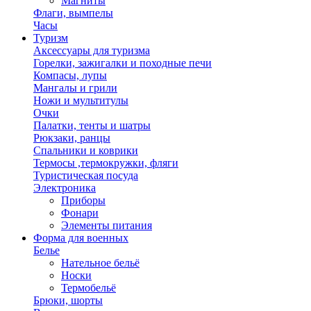
Магниты
Флаги, вымпелы
Часы
Туризм
Аксессуары для туризма
Горелки, зажигалки и походные печи
Компасы, лупы
Мангалы и грили
Ножи и мультитулы
Очки
Палатки, тенты и шатры
Рюкзаки, ранцы
Спальники и коврики
Термосы ,термокружки, фляги
Туристическая посуда
Электроника
Приборы
Фонари
Элементы питания
Форма для военных
Белье
Нательное бельё
Носки
Термобельё
Брюки, шорты