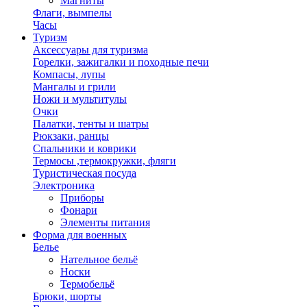
Магниты
Флаги, вымпелы
Часы
Туризм
Аксессуары для туризма
Горелки, зажигалки и походные печи
Компасы, лупы
Мангалы и грили
Ножи и мультитулы
Очки
Палатки, тенты и шатры
Рюкзаки, ранцы
Спальники и коврики
Термосы ,термокружки, фляги
Туристическая посуда
Электроника
Приборы
Фонари
Элементы питания
Форма для военных
Белье
Нательное бельё
Носки
Термобельё
Брюки, шорты