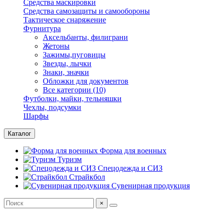
Средства маскировки
Средства самозащиты и самообороны
Тактическое снаряжение
Фурнитура
Аксельбанты, филиграни
Жетоны
Зажимы,пуговицы
Звезды, лычки
Знаки, значки
Обложки для документов
Все категории (10)
Футболки, майки, тельняшки
Чехлы, подсумки
Шарфы
Каталог
Форма для военных
Туризм
Спецодежда и СИЗ
Страйкбол
Сувенирная продукция
×