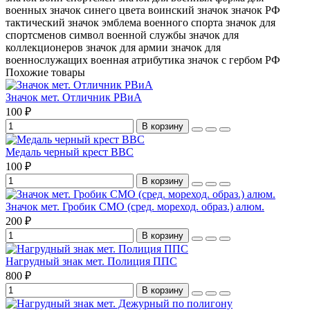
военных
значок синего цвета
воинский значок
значок РФ
тактический значок
эмблема военного спорта
значок для
спортсменов
символ военной службы
значок для
коллекционеров
значок для армии
значок для
военнослужащих
военная атрибутика
значок с гербом РФ
Похожие товары
Значок мет. Отличник РВиА
100 ₽
В корзину
Медаль черный крест ВВС
100 ₽
В корзину
Значок мет. Гробик СМО (сред. мореход. образ.) алюм.
200 ₽
В корзину
Нагрудный знак мет. Полиция ППС
800 ₽
В корзину