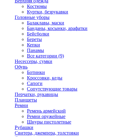
Верхняя одежда
Костюмы
Куртки, безрукавки
Головные уборы
Балаклавы, маски
Банданы, косынки, арафатки
Бейсболки
Береты
Кепки
Панамы
Все категории (9)
Несессеры, сумки
Обувь
Ботинки
Кроссовки, кеды
Сапоги
Сопутствующие товары
Перчатки, рукавицы
Планшеты
Ремни
Ремень армейский
Ремни оружейные
Шнуры пистолетные
Рубашки
Свитера, джемпера, толстовки