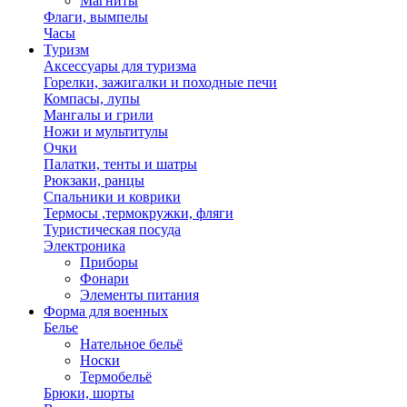
Магниты
Флаги, вымпелы
Часы
Туризм
Аксессуары для туризма
Горелки, зажигалки и походные печи
Компасы, лупы
Мангалы и грили
Ножи и мультитулы
Очки
Палатки, тенты и шатры
Рюкзаки, ранцы
Спальники и коврики
Термосы ,термокружки, фляги
Туристическая посуда
Электроника
Приборы
Фонари
Элементы питания
Форма для военных
Белье
Нательное бельё
Носки
Термобельё
Брюки, шорты