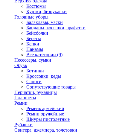
Верхняя одежда
Костюмы
Куртки, безрукавки
Головные уборы
Балаклавы, маски
Банданы, косынки, арафатки
Бейсболки
Береты
Кепки
Панамы
Все категории (9)
Несессеры, сумки
Обувь
Ботинки
Кроссовки, кеды
Сапоги
Сопутствующие товары
Перчатки, рукавицы
Планшеты
Ремни
Ремень армейский
Ремни оружейные
Шнуры пистолетные
Рубашки
Свитера, джемпера, толстовки