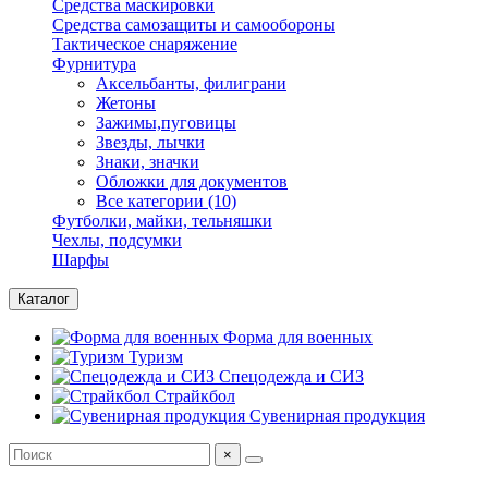
Средства маскировки
Средства самозащиты и самообороны
Тактическое снаряжение
Фурнитура
Аксельбанты, филиграни
Жетоны
Зажимы,пуговицы
Звезды, лычки
Знаки, значки
Обложки для документов
Все категории (10)
Футболки, майки, тельняшки
Чехлы, подсумки
Шарфы
Каталог
Форма для военных
Туризм
Спецодежда и СИЗ
Страйкбол
Сувенирная продукция
×