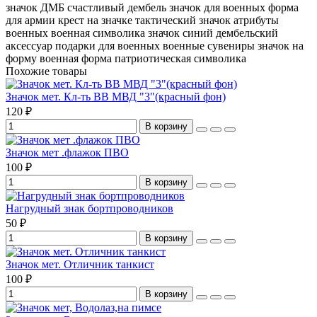
значок ДМБ
счастливый дембель
значок для военных
форма
для армии
крест на значке
тактический значок
атрибуты
военных
военная символика
значок синий
дембельский
аксессуар
подарки для военных
военные сувениры
значок на
форму
военная форма
патриотическая символика
Похожие товары
Значок мет. Кл-ть ВВ МВД "3"(красный фон)
120 ₽
В корзину
Значок мет .флажок ПВО
100 ₽
В корзину
Нагрудный знак бортпроводников
50 ₽
В корзину
Значок мет. Отличник танкист
100 ₽
В корзину