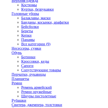
Верхняя одежда
Костюмы
Куртки, безрукавки
Головные уборы
Балаклавы, маски
Банданы, косынки, арафатки
Бейсболки
Береты
Кепки
Панамы
Все категории (9)
Несессеры, сумки
Обувь
Ботинки
Кроссовки, кеды
Сапоги
Сопутствующие товары
Перчатки, рукавицы
Планшеты
Ремни
Ремень армейский
Ремни оружейные
Шнуры пистолетные
Рубашки
Свитера, джемпера, толстовки