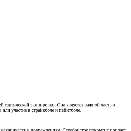
й тактической экипировки. Она является важной частью
 или участие в страйкболе и пейнтболе.
м механическим повреждениям. Серебристое покрытие придает