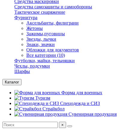
Средства маскировки
Средства самозащиты и самообороны
Тактическое снаряжение
Фурнитура
Аксельбанты, филиграни
Жетоны
Зажимы,пуговицы
Звезды, лычки
Знаки, значки
Обложки для документов
Все категории (10)
Футболки, майки, тельняшки
Чехлы, подсумки
Шарфы
Каталог
Форма для военных
Туризм
Спецодежда и СИЗ
Страйкбол
Сувенирная продукция
×