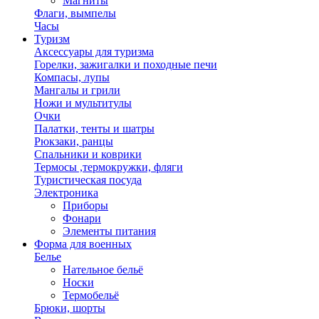
Магниты
Флаги, вымпелы
Часы
Туризм
Аксессуары для туризма
Горелки, зажигалки и походные печи
Компасы, лупы
Мангалы и грили
Ножи и мультитулы
Очки
Палатки, тенты и шатры
Рюкзаки, ранцы
Спальники и коврики
Термосы ,термокружки, фляги
Туристическая посуда
Электроника
Приборы
Фонари
Элементы питания
Форма для военных
Белье
Нательное бельё
Носки
Термобельё
Брюки, шорты