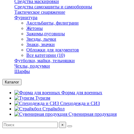
Средства маскировки
Средства самозащиты и самообороны
Тактическое снаряжение
Фурнитура
Аксельбанты, филиграни
Жетоны
Зажимы,пуговицы
Звезды, лычки
Знаки, значки
Обложки для документов
Все категории (10)
Футболки, майки, тельняшки
Чехлы, подсумки
Шарфы
Каталог
Форма для военных
Туризм
Спецодежда и СИЗ
Страйкбол
Сувенирная продукция
×