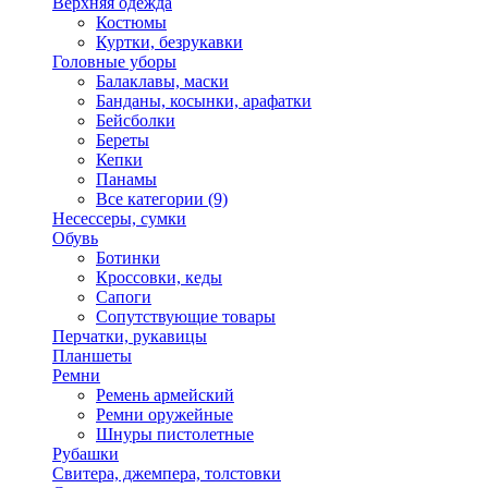
Верхняя одежда
Костюмы
Куртки, безрукавки
Головные уборы
Балаклавы, маски
Банданы, косынки, арафатки
Бейсболки
Береты
Кепки
Панамы
Все категории (9)
Несессеры, сумки
Обувь
Ботинки
Кроссовки, кеды
Сапоги
Сопутствующие товары
Перчатки, рукавицы
Планшеты
Ремни
Ремень армейский
Ремни оружейные
Шнуры пистолетные
Рубашки
Свитера, джемпера, толстовки