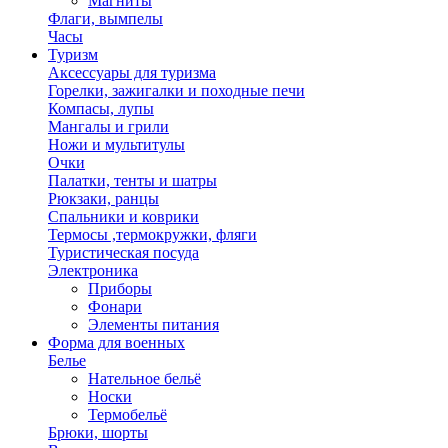
Магниты
Флаги, вымпелы
Часы
Туризм
Аксессуары для туризма
Горелки, зажигалки и походные печи
Компасы, лупы
Мангалы и грили
Ножи и мультитулы
Очки
Палатки, тенты и шатры
Рюкзаки, ранцы
Спальники и коврики
Термосы ,термокружки, фляги
Туристическая посуда
Электроника
Приборы
Фонари
Элементы питания
Форма для военных
Белье
Нательное бельё
Носки
Термобельё
Брюки, шорты