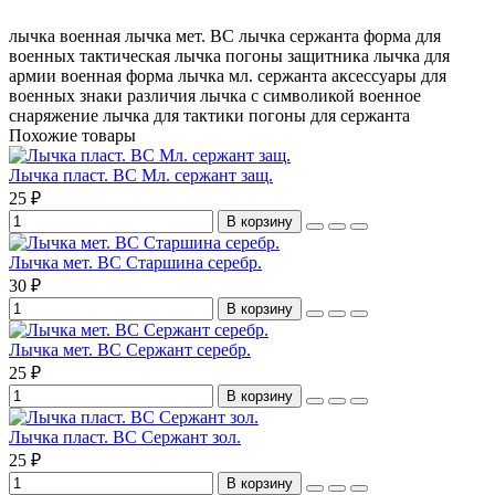
лычка военная
лычка мет. ВС
лычка сержанта
форма для
военных
тактическая лычка
погоны защитника
лычка для
армии
военная форма
лычка мл. сержанта
аксессуары для
военных
знаки различия
лычка с символикой
военное
снаряжение
лычка для тактики
погоны для сержанта
Похожие товары
Лычка пласт. ВС Мл. сержант защ.
25 ₽
В корзину
Лычка мет. ВС Старшина серебр.
30 ₽
В корзину
Лычка мет. ВС Сержант серебр.
25 ₽
В корзину
Лычка пласт. ВС Сержант зол.
25 ₽
В корзину